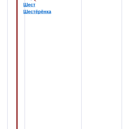
Шест
Шестёрёнка