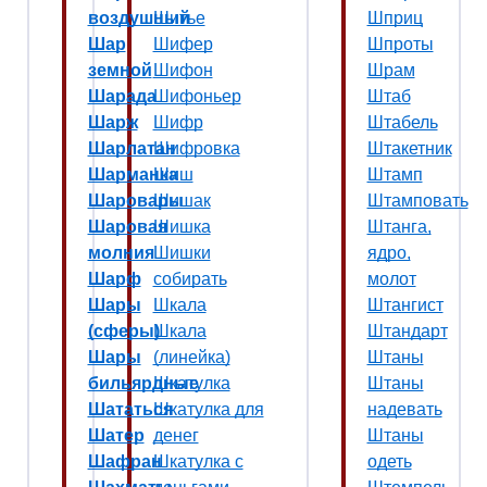
воздушный
Шитье
Шприц
Шар
Шифер
Шпроты
земной
Шифон
Шрам
Шарада
Шифоньер
Штаб
Шарж
Шифр
Штабель
Шарлатан
Шифровка
Штакетник
Шарманка
Шиш
Штамп
Шаровары
Шишак
Штамповать
Шаровая
Шишка
Штанга,
молния
Шишки
ядро,
Шарф
собирать
молот
Шары
Шкала
Штангист
(сферы)
Шкала
Штандарт
Шары
(линейка)
Штаны
бильярдные
Шкатулка
Штаны
Шататься
Шкатулка для
надевать
Шатер
денег
Штаны
Шафран
Шкатулка с
одеть