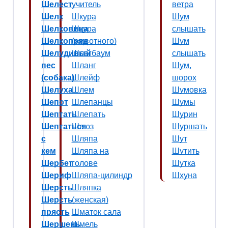
Шелест
учитель
ветра
Шелк
Шкура
Шум
Шелковица
Шкура
слышать
Шелкопряд
(животного)
Шум
Шелудивый
Шлагбаум
слышать
пес
Шланг
Шум,
(собака)
Шлейф
шорох
Шелуха
Шлем
Шумовка
Шепот
Шлепанцы
Шумы
Шептать
Шлепать
Шурин
Шептаться
Шлюз
Шуршать
с
Шляпа
Шут
кем
Шляпа на
Шутить
Шербет
голове
Шутка
Шериф
Шляпа-цилиндр
Шхуна
Шерсть
Шляпка
Шерсть
(женская)
прясть
Шматок сала
Шершень
Шмель