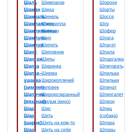
Шаль
Шимпанзе
Шорохи
Шаман
Шина
Шорты
Шамкать
Шинель
Шоссе
Шампанское
Шиншилла
Шоу
Шампиньоны
Шиньон
Шофер
Шампунь
Шип
Шпага
Шампур
Шипеть
Шпагат
Шанс
Шиповник
Шпала
Шантаж
Шипы
Шпаргалка
Шапка
Ширинка
Шпиговать
Шапка–
Ширма
Шпилька
ушанка
Широкоплечий
Шпильки
(зимняя)
человек
Шпинат
Шапочка
Широкоэкранный
Шпингалет
(вязаная)
фильм (кино)
Шпион
Шар
Шис
Шпиц
Шар
Шить
(собака)
(шарик)
Шить на ком-то
Шпора
Шар
Шить на себе
Шпоры