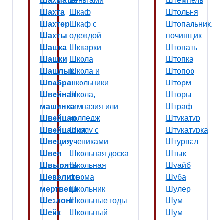
Шахматы
деньгами
Штемпель
Шахта
Шкаф
Штольня
Шахтер
Шкаф с
Штопальник,
Шахты
одеждой
починщик
Шашка
Шкварки
Штопать
Шашки
Школа
Штопка
Шашлык
Школа и
Штопор
Швабра
школьники
Шторм
Швейная
Школа,
Шторы
машинка
гимназия или
Штраф
Швейцар
колледж
Штукатур
Швейцария,
Школу с
Штукатурка
Швеция
учениками
Штурвал
Швея
Школьная доска
Штык
Швырять
Школьная
Шуайб
Шевелить
форма
Шуба
мертвеца
Школьник
Шулер
Шезлонг
Школьные годы
Шум
Шейк
Школьный
Шум