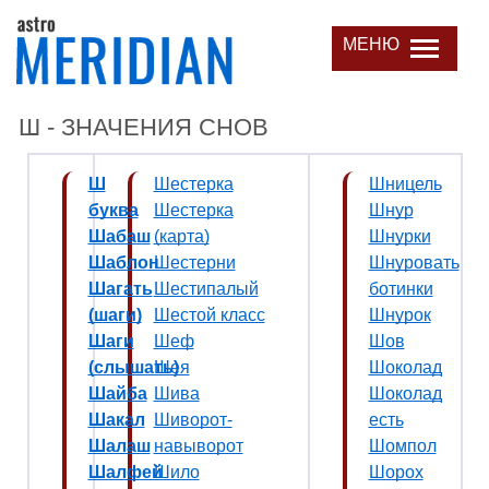
МЕНЮ
Ш - ЗНАЧЕНИЯ СНОВ
Ш
Шестерка
Шницель
буква
Шестерка
Шнур
Шабаш
(карта)
Шнурки
Шаблон
Шестерни
Шнуровать
Шагать
Шестипалый
ботинки
(шаги)
Шестой класс
Шнурок
Шаги
Шеф
Шов
(слышать)
Шея
Шоколад
Шайба
Шива
Шоколад
Шакал
Шиворот-
есть
Шалаш
навыворот
Шомпол
Шалфей
Шило
Шорох