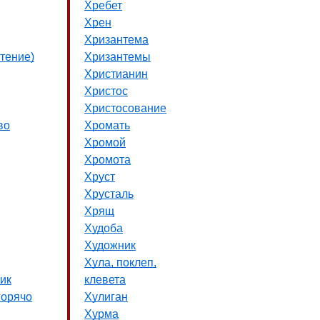
Хребет
Хрен
Хризантема
тение)
Хризантемы
Христианин
Христос
Христосование
во
Хромать
Хромой
Хромота
Хруст
Хрусталь
Хрящ
Худоба
Художник
Хула, поклеп,
ик
клевета
горячо
Хулиган
Хурма