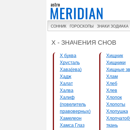
СОННИК
ГОРОСКОПЫ
ЗНАКИ ЗОДИАКА
Х - ЗНАЧЕНИЯ СНОВ
Х буква
Хищник
Хpvсталь
Хищники
Хава(ева)
Хищные з
Хадж
Хлам
Халат
Хлеб
Халва
Хлев
Халиф
Хлопок
(повелитель
Хлопоты
правоверных)
Хлопушка
Хамелеон
Хлопчато
Хамса Глаз
ткань