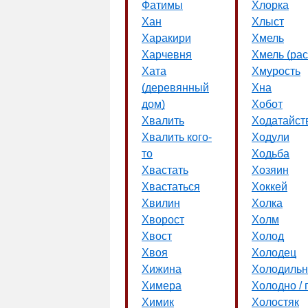
Фатимы
Хлорка
Хан
Хлыст
Харакири
Хмель
Харчевня
Хмель (рас
Хата
Хмурость
(деревянный
Хна
дом)
Хобот
Хвалить
Ходатайст
Хвалить кого-
Ходули
то
Ходьба
Хвастать
Хозяин
Хвастаться
Хоккей
Хвилин
Холка
Хворост
Холм
Хвост
Холод
Хвоя
Холодец
Хижина
Холодильн
Химера
Холодно / 
Химик
Холостяк