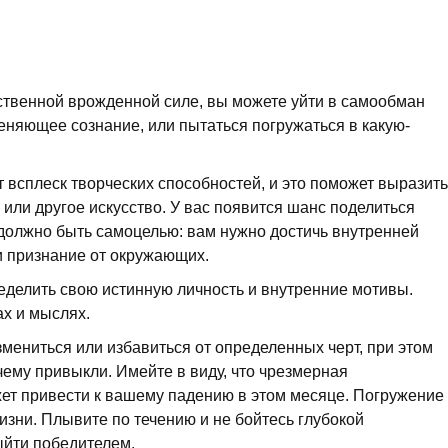
ственной врожденной силе, вы можете уйти в самообман
меняющее сознание, или пытаться погружаться в какую-
 всплеск творческих способностей, и это поможет выразить
или другое искусство. У вас появится шанс поделиться
 должно быть самоцелью: вам нужно достичь внутренней
и признание от окружающих.
еделить свою истинную личность и внутренние мотивы.
ах и мыслях.
змениться или избавиться от определенных черт, при этом
 чему привыкли. Имейте в виду, что чрезмерная
жет привести к вашему падению в этом месяце. Погружение
изни. Плывите по течению и не бойтесь глубокой
ыйти победителем.