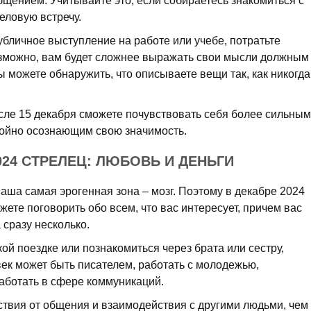
бщением. Учитывайте это, если собираетесь знакомиться с
еловую встречу.
убличное выступление на работе или учебе, потратьте
озможно, вам будет сложнее выражать свои мысли должным
ы можете обнаружить, что описываете вещи так, как никогда
осле 15 декабря сможете почувствовать себя более сильным
койно осознающим свою значимость.
024 СТРЕЛЕЦ: ЛЮБОВЬ И ДЕНЬГИ
аша самая эрогенная зона – мозг. Поэтому в декабре 2024
жете поговорить обо всем, что вас интересует, причем вас
 сразу несколько.
кой поездке или познакомиться через брата или сестру,
овек может быть писателем, работать с молодежью,
аботать в сфере коммуникаций.
ствия от общения и взаимодействия с другими людьми, чем