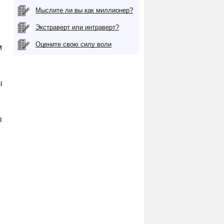
Мыслите ли вы как миллионер?
Экстраверт или интраверт?
Оцените свою силу воли
м
ы
ы