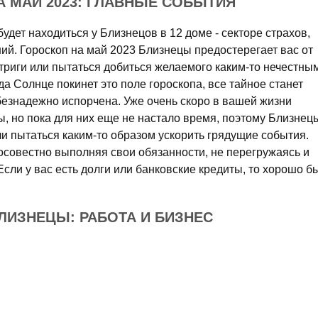
 МАЙ 2023: ГЛАВНЫЕ СОБЫТИЯ
дет находиться у Близнецов в 12 доме - секторе страхов,
ий. Гороскоп на май 2023 Близнецы предостерегает вас от
нтриги или пытаться добиться желаемого каким-то нечестны
гда Солнце покинет это поле гороскопа, все тайное станет
безнадежно испорчена. Уже очень скоро в вашей жизни
, но пока для них еще не настало время, поэтому Близнец
и пытаться каким-то образом ускорить грядущие события.
осовестно выполняя свои обязанности, не перегружаясь и
 Если у вас есть долги или банковские кредиты, то хорошо б
БЛИЗНЕЦЫ: РАБОТА И БИЗНЕС