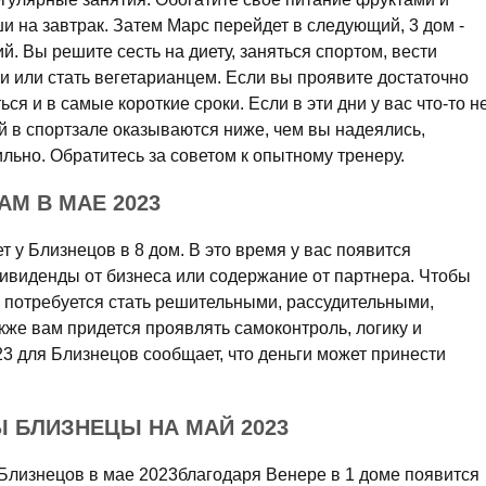
ши на завтрак. Затем Марс перейдет в следующий, 3 дом -
й. Вы решите сесть на диету, заняться спортом, вести
и или стать вегетарианцем. Если вы проявите достаточно
ься и в самые короткие сроки. Если в эти дни у вас что-то н
ий в спортзале оказываются ниже, чем вы надеялись,
ильно. Обратитесь за советом к опытному тренеру.
АМ В МАЕ 2023
т у Близнецов в 8 дом. В это время у вас появится
дивиденды от бизнеса или содержание от партнера. Чтобы
с потребуется стать решительными, рассудительными,
же вам придется проявлять самоконтроль, логику и
3 для Близнецов сообщает, что деньги может принести
 БЛИЗНЕЦЫ НА МАЙ 2023
 Близнецов в мае 2023благодаря Венере в 1 доме появится