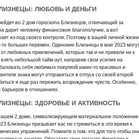
БЛИЗНЕЦЫ: ЛЮБОВЬ И ДЕНЬГИ
рейдет во 2 дом гороскопа Близнецов, отвечающий за
а дарит человеку финансовое благополучие, а вот
ает из-под своего контроля. Поэтому в вашей личной жизн
х-то больших перемен. Одинокие Близнецы в мае 2023 могу
 от любовных приключений, которые так и не привели ни к
т взять небольшой тайм-аут, направив свои усилия на
 баловать себя любимых покупкой каких-то красивых и
тели знака могут отправиться в отпуск со своей второй
биться и еще раз пережить возрождение чувств. Особенно,
х барьеров в отношениях.
БЛИЗНЕЦЫ: ЗДОРОВЬЕ И АКТИВНОСТЬ
в вашем 2 доме, символизирующем материальное положение
023 Близнецы призывает вас не стремиться в это время к
ческих упражнений. Помните о том, что для того чтобы он
егулярные занятия. Обогатите свое питание фруктами и