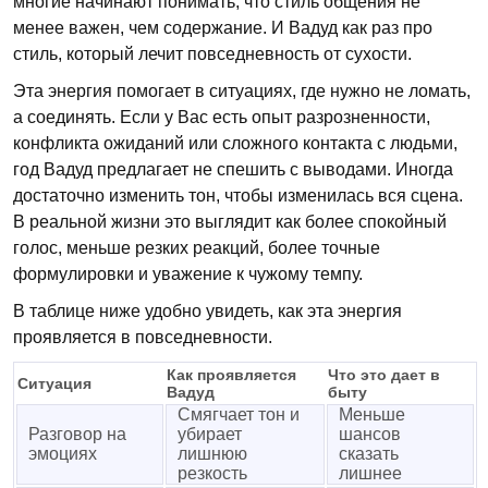
многие начинают понимать, что стиль общения не
менее важен, чем содержание. И Вадуд как раз про
стиль, который лечит повседневность от сухости.
Эта энергия помогает в ситуациях, где нужно не ломать,
а соединять. Если у Вас есть опыт разрозненности,
конфликта ожиданий или сложного контакта с людьми,
год Вадуд предлагает не спешить с выводами. Иногда
достаточно изменить тон, чтобы изменилась вся сцена.
В реальной жизни это выглядит как более спокойный
голос, меньше резких реакций, более точные
формулировки и уважение к чужому темпу.
В таблице ниже удобно увидеть, как эта энергия
проявляется в повседневности.
Как проявляется
Что это дает в
Ситуация
Вадуд
быту
Смягчает тон и
Меньше
Разговор на
убирает
шансов
эмоциях
лишнюю
сказать
резкость
лишнее