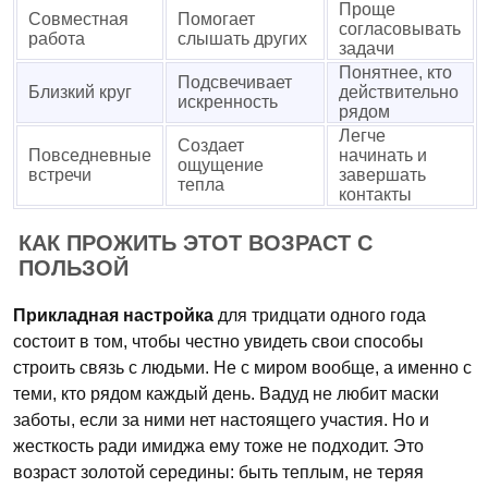
Проще
Совместная
Помогает
согласовывать
работа
слышать других
задачи
Понятнее, кто
Подсвечивает
Близкий круг
действительно
искренность
рядом
Легче
Создает
Повседневные
начинать и
ощущение
встречи
завершать
тепла
контакты
КАК ПРОЖИТЬ ЭТОТ ВОЗРАСТ С
ПОЛЬЗОЙ
Прикладная настройка
для тридцати одного года
состоит в том, чтобы честно увидеть свои способы
строить связь с людьми. Не с миром вообще, а именно с
теми, кто рядом каждый день. Вадуд не любит маски
заботы, если за ними нет настоящего участия. Но и
жесткость ради имиджа ему тоже не подходит. Это
возраст золотой середины: быть теплым, не теряя