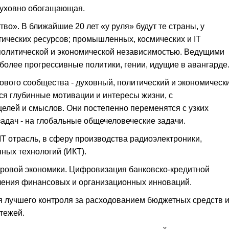
духовно обогащающая.
о». В ближайшие 20 лет «у руля» будут те страны, у
тических ресурсов; промышленных, космических и IT
политической и экономической независимостью. Ведущими
олее прогрессивные политики, гении, идущие в авангарде
ового сообщества - духовный, политический и экономически
я глубинные мотивации и интересы жизни, с
елей и смыслов. Они постепенно переменятся с узких
адач - на глобальные общечеловеческие задачи.
IT отрасль, в сферу производства радиоэлектроники,
ых технологий (ИКТ).
овой экономики. Цифровизация банковско-кредитной
оления финансовых и организационных инноваций.
 лучшего контроля за расходованием бюджетных средств 
тежей.