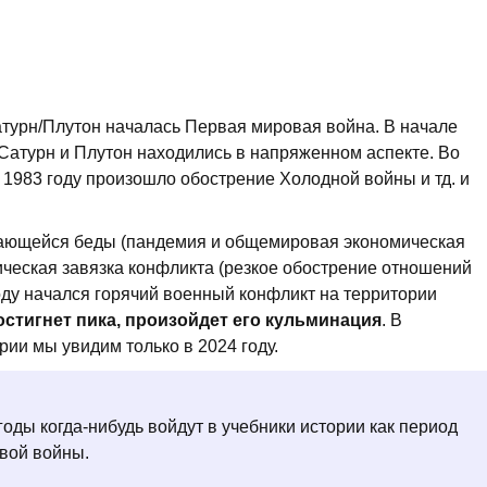
атурн/Плутон началась Первая мировая война. В начале
 Сатурн и Плутон находились в напряженном аспекте. Во
 1983 году произошло обострение Холодной войны и тд. и
гающейся беды (пандемия и общемировая экономическая
ическая завязка конфликта (резкое обострение отношений
оду начался горячий военный конфликт на территории
остигнет пика, произойдет его кульминация
. В
рии мы увидим только в 2024 году.
годы когда-нибудь войдут в учебники истории как период
вой войны.