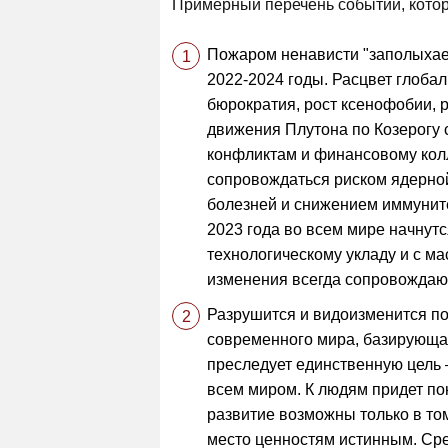
Примерный перечень событий, котор
Пожаром ненависти "заполыхает
2022-2024 годы. Расцвет глоба
бюрократия, рост ксенофобии, 
движения Плутона по Козерогу 
конфликтам и финансовому колл
сопровождаться риском ядерной
болезней и снижением иммунит
2023 года во всем мире начнут
технологическому укладу и с м
изменения всегда сопровождаю
Разрушится и видоизменится по
современного мира, базирующая
преследует единственную цель 
всем миром. К людям придет по
развитие возможны только в то
место ценностям истинным. Сре