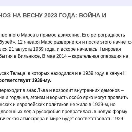
ОЗ НА ВЕСНУ 2023 ГОДА: ВОЙНА И
ственного Марса в прямое движение. Его ретроградность
урей». 12 января Марс развернется и после этого начнётс
ся 21 августа 1939 года, и вскоре началась II мировая
бытия в Вильнюсе. В мае 2014 – карательная операция на
усах Тельца, в которых находился и в 1939 году, в канун II
соответствует 1939-му.
переходит в знак Льва и возродит внутренних демонов –
е и гордыня, эгоизм и корысть особо ярко могут проявить
ских и европейских политиков не жило в 1939-м, но
двоенных лет, а русофобия превратилась в новую форму
тическая атмосфера в мире будет соответствовать 1939