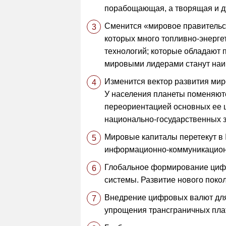
порабощающая, а творящая и 
Сменится «мировое правительств
которых много топливно-энерге
технологий; которые обладают 
мировыми лидерами станут наиб
Изменится вектор развития мир
У населения планеты поменяютс
переориентацией основных ее ц
национально-государственных з
Мировые капиталы перетекут в 
информационно-коммуникационн
Глобальное формирование цифр
системы. Развитие нового пок
Внедрение цифровых валют для
упрощения трансграничных пла