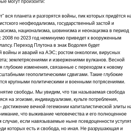
ые могут произойти:
" вся планета и разгорятся войны, пик которых придётся н
листского неофеодализма, государственный застой и
расизма, национализма, шовинизма и неонацизма в период
с 2008 по 2023 год неминуемо приведет к вооруженным
апсу. Переход Плутона в знак Водолея будет
 войны и аварий на АЭС; ростом онкологии, вирусных
ета; землетрясениями и извержениями вулканов. Весной
ся глубокие изменения, связанные с переходом к новому
асштабными геополитическими сдвигами. Такие глубокие
тся крупными политическими и военными потрясениями.
нятие свободы. Мы увидим, что так называемая свобода
ся на эгоизме, индивидуализме, культе потребления,
– достижение вечной гегемонии капиталистической элиты н
нимание, что выживание человечества и его полноценное
м случае, если навязываемые ныне псевдоценности уступя
ди которых есть и свобода, но иная. Не разрушающая и