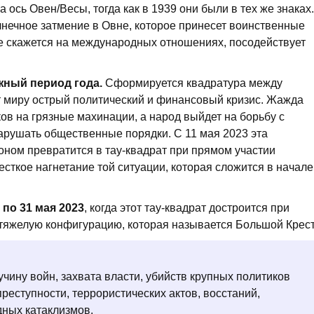
 ось Овен/Весы, тогда как в 1939 они были в тех же знаках.
лнечное затмение в Овне, которое принесет воинственные
е скажется на международных отношениях, посодействует
жный период года.
Сформируется квадратура между
 миру острый политический и финансовый кризис. Жажда
ков на грязные махинации, а народ выйдет на борьбу с
нарушать общественные порядки. С 11 мая 2023 эта
ном превратится в тау-квадрат при прямом участии
сткое нагнетание той ситуации, которая сложится в начале
 по 31 мая 2023
, когда этот тау-квадрат достроится при
тяжелую конфигурацию, которая называется Большой Крест
чину войн, захвата власти, убийств крупных политиков
преступности, террористических актов, восстаний,
дных катаклизмов.