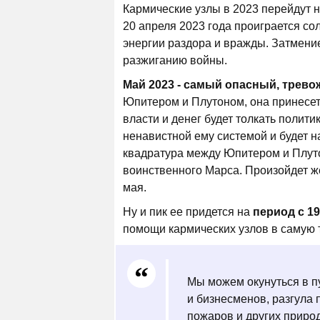
Кармические узлы в 2023 перейдут на
20 апреля 2023 года проиграется со
энергии раздора и вражды. Затмени
разжиганию войны.
Май 2023 - самый опасный, трево
Юпитером и Плутоном, она принесет
власти и денег будет толкать полити
ненавистной ему системой и будет 
квадратура между Юпитером и Плуто
воинственного Марса. Произойдет же
мая.
Ну и пик ее придется на
период с 19
помощи кармических узлов в самую 
Мы можем окунуться в пу
и бизнесменов, разгула 
пожаров и других приро