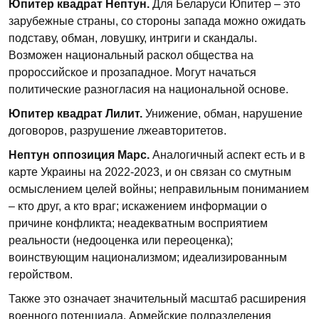
Юпитер квадрат Нептун.
Для Беларуси Юпитер – это
зарубежные страны, со стороны запада можно ожидать
подставу, обман, ловушку, интриги и скандалы.
Возможен национальный раскол общества на
пророссийское и прозападное. Могут начаться
политические разногласия на национальной основе.
Юпитер квадрат Лилит.
Унижение, обман, нарушение
договоров, разрушение лжеавторитетов.
Нептун оппозиция Марс.
Аналогичный аспект есть и в
карте Украины на 2022-2023, и он связан со смутным
осмыслением целей войны; неправильным пониманием
– кто друг, а кто враг; искажением информации о
причине конфликта; неадекватным восприятием
реальности (недооценка или переоценка);
воинствующим национализмом; идеализированным
геройством.
Также это означает значительный масштаб расширения
военного потенциала. Армейские подразделения