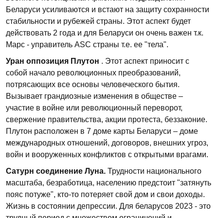
Беларуси усиливаются и встают на защиту сохранности
стабильности и рубежей страны. Этот аспект будет
действовать 2 года и для Беларуси он очень важен т.к.
Марс - управитель ASC страны т.е. ее "тела".
Уран оппозиция Плутон
. Этот аспект приносит с
собой начало революционных преобразований,
потрясающих все основы человеческого бытия.
Вызывает грандиозные изменения в обществе –
участие в войне или революционный переворот,
свержение правительства, акции протеста, беззаконие.
Плутон расположен в 7 доме карты Беларуси – доме
международных отношений, договоров, внешних угроз,
войн и вооруженных конфликтов с открытыми врагами.
Сатурн соединение Луна.
Трудности национального
масштаба, безработица, населению предстоит "затянуть
пояс потуже", кто-то потеряет свой дом и свои доходы.
Жизнь в состоянии депрессии. Для беларусов 2023 - это
трудный период с множеством ограничений и