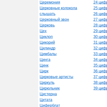
Церемония
24 цифр
Церковные колокола
25 цифр
слышать
26 цифр
Церковный звон
27 цифр
Церковь
28 цифр
Цех
29 цифр
Циклоп
30 цифр
Цикорий
31 цифр
Цилиндр
32 цифр
Цимбалы
33 цифр
Цинга
34 цифр
Цинк
35 цифр
Цирк
36 цифр
Цирковые артисты
37 цифр
Циркуль
38 цифр
Цирюльник
39 цифр
Цистерна
Цитата
Циферблат