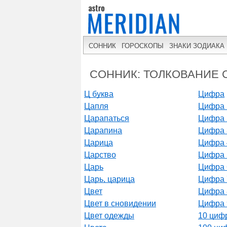
СОННИК
ГОРОСКОПЫ
ЗНАКИ ЗОДИАКА
СОННИК: ТОЛКОВАНИЕ С
Ц буква
Цифра
Цапля
Цифра 
Царапаться
Цифра 
Царапина
Цифра 
Царица
Цифра 
Царство
Цифра 
Царь
Цифра 
Царь, царица
Цифра 
Цвет
Цифра 
Цвет в сновидении
Цифра 
Цвет одежды
10 цифр