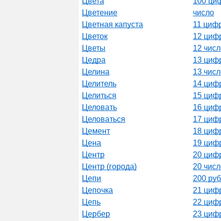
Цвета
100 циф
Цветение
число
Цветная капуста
11 цифр
Цветок
12 цифр
Цветы
12 числ
Цедра
13 цифр
Целина
13 числ
Целитель
14 цифр
Целиться
15 цифр
Целовать
16 цифр
Целоваться
17 цифр
Цемент
18 цифр
Цена
19 цифр
Центр
20 цифр
Центр (города)
20 числ
Цепи
200 ру
Цепочка
21 цифр
Цепь
22 цифр
Цербер
23 цифр