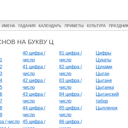
ИМЕНА
ГАДАНИЯ
КАЛЕНДАРЬ
ПРИМЕТЫ
КУЛЬТУРА
ПРАЗДНИ
НОВ НА БУКВУ Ц
40 цифра /
81 цифра /
Цифры
1
число
число
Цукаты
2
41 цифра /
82 цифра /
Цунами
3
число
число
Цыган
4
42 цифра /
83 цифра /
Цыгане
5
число
число
Цыганка
6
43 цифра /
84 цифра /
Цыганский
7
число
число
табор
8
44 цифра /
85 цифра /
Цыпленок
9
число
число
а / число
45 цифра /
86 цифра /