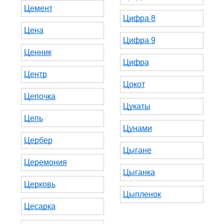
Цемент
Цифра 8
Цена
Цифра 9
Ценник
Цифра
Центр
Цокот
Цепочка
Цукаты
Цепь
Цунами
Цербер
Цыгане
Церемония
Цыганка
Церковь
Цыпленок
Цесарка