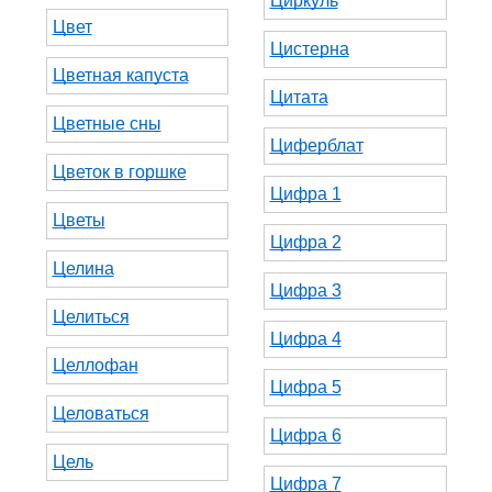
Циркуль
Цвет
Цистерна
Цветная капуста
Цитата
Цветные сны
Циферблат
Цветок в горшке
Цифра 1
Цветы
Цифра 2
Целина
Цифра 3
Целиться
Цифра 4
Целлофан
Цифра 5
Целоваться
Цифра 6
Цель
Цифра 7