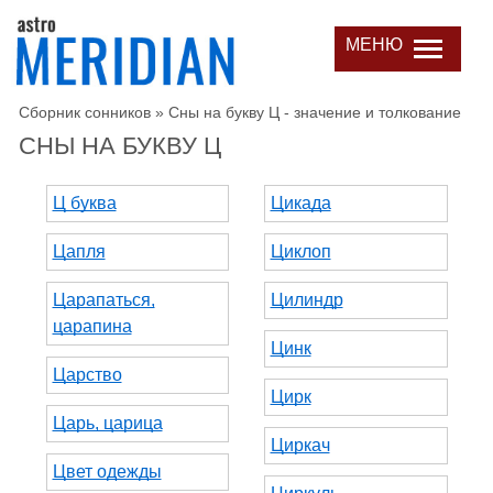
МЕНЮ
Сборник сонников
»
Сны на букву Ц - значение и толкование
СНЫ НА БУКВУ Ц
Ц буква
Цикада
Цапля
Циклоп
Царапаться,
Цилиндр
царапина
Цинк
Царство
Цирк
Царь, царица
Циркач
Цвет одежды