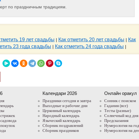
сперт по праздничным традициям.
отметить 19 лет свадьбы
Как отметить 20 лет свадьбы
Как
|
|
етить 23 года свадьбы
Как отметить 24 года свадьбы
|
|
26
Календари 2026
Онлайн оракул
дня
Праздники сегодня и завтра
Cонник с поиском
лендарь
Выходные и рабочие дни
Гадания (все)
азы
Церковный календарь
Тесты (разные)
 стрижек
Народный календарь
Солнечный код дня
 садовода
Языческий календарь
Предсказания
 покупок
Сборник поздравлений
Нумерология на го
года
Сборник праздников
Нумерология на де