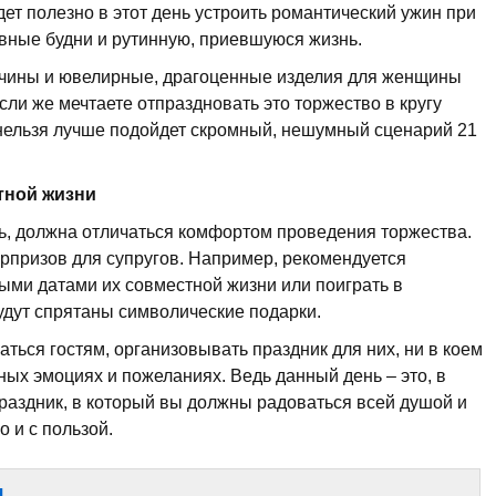
дет полезно в этот день устроить романтический ужин при
евные будни и рутинную, приевшуюся жизнь.
жчины и ювелирные, драгоценные изделия для женщины
Если же мечтаете отпраздновать это торжество в кругу
к нельзя лучше подойдет скромный, нешумный сценарий 21
тной жизни
ь, должна отличаться комфортом проведения торжества.
юрпризов для супругов. Например, рекомендуется
ыми датами их совместной жизни или поиграть в
удут спрятаны символические подарки.
ться гостям, организовывать праздник для них, ни в коем
чных эмоциях и пожеланиях. Ведь данный день – это, в
раздник, в который вы должны радоваться всей душой и
о и с пользой.
я