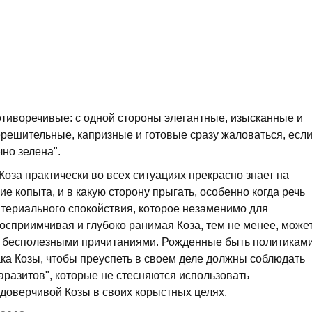
отиворечивые: с одной стороны элегантные, изысканные и
нерешительные, капризные и готовые сразу жаловаться, есл
чно зелена".
оза практически во всех ситуациях прекрасно знает на
ие копыта, и в какую сторону прыгать, особенно когда речь
атериального спокойствия, которое незаменимо для
осприимчивая и глубоко ранимая Коза, тем не менее, може
и бесполезными причитаниями. Рожденные быть политикам
ка Козы, чтобы преуспеть в своем деле должны соблюдать
паразитов", которые не стесняются использовать
доверчивой Козы в своих корыстных целях.