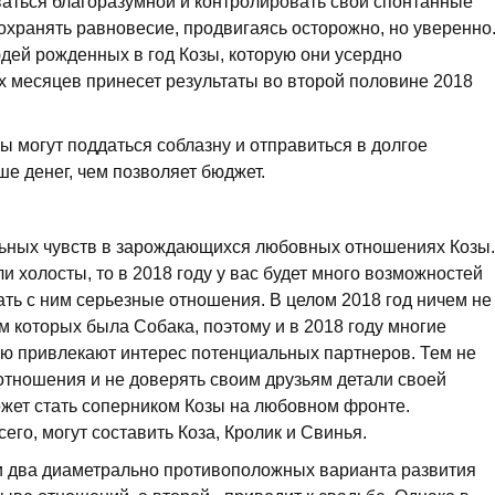
ваться благоразумной и контролировать свои спонтанные
охранять равновесие, продвигаясь осторожно, но уверенно
ей рожденных в год Козы, которую они усердно
 месяцев принесет результаты во второй половине 2018
зы могут поддаться соблазну и отправиться в долгое
ше денег, чем позволяет бюджет.
льных чувств в зарождающихся любовных отношениях Козы.
и холосты, то в 2018 году у вас будет много возможностей
ать с ним серьезные отношения. В целом 2018 год ничем не
ом которых была Собака, поэтому и в 2018 году многие
тью привлекают интерес потенциальных партнеров. Тем не
отношения и не доверять своим друзьям детали своей
ожет стать соперником Козы на любовном фронте.
его, могут составить Коза, Кролик и Свинья.
и два диаметрально противоположных варианта развития