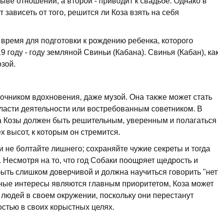
ыве отношений, а второй - приводит к свадьбе. Однако в
зависеть от того, решится ли Коза взять на себя
 время для подготовки к рождению ребенка, которого
9 году - году земляной Свиньи (Кабана). Свинья (Кабан), ка
озой.
точником вдохновения, даже музой. Она также может стать
бласти деятельности или востребованным советником. В
а Козы должен быть решительным, уверенным и полагаться
ех высот, к которым он стремится.
и не болтайте лишнего; сохраняйте чужие секреты и тогда
 Несмотря на то, что год Собаки поощряет щедрость и
ыть слишком доверчивой и должна научиться говорить "нет
ичные интересы являются главным приоритетом, Коза может
 людей в своем окружении, поскольку они перестанут
стью в своих корыстных целях.