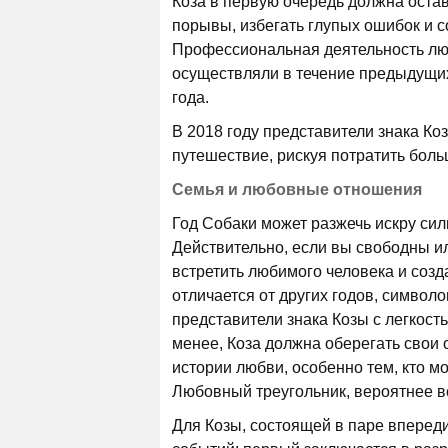
Коза в первую очередь должна оста
порывы, избегать глупых ошибок и с
Профессиональная деятельность люд
осуществляли в течение предыдущих
года.
В 2018 году представители знака Ко
путешествие, рискуя потратить боль
Семья и любовные отношения
Год Собаки может разжечь искру си
Действительно, если вы свободны ил
встретить любимого человека и созд
отличается от других годов, символ
представители знака Козы с легкос
менее, Коза должна оберегать свои 
истории любви, особенно тем, кто м
Любовный треугольник, вероятнее вс
Для Козы, состоящей в паре вперед