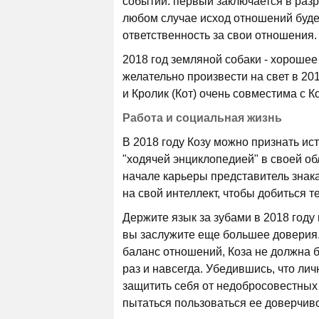
событий: первый заключается в разр
любом случае исход отношений будет 
ответственность за свои отношения.
2018 год земляной собаки - хорошее
желательно произвести на свет в 201
и Кролик (Кот) очень совместима с К
Работа и социальная жизнь
В 2018 году Козу можно признать ис
"ходячей энциклопедией" в своей о
начале карьеры представитель знак
на свой интеллект, чтобы добиться т
Держите язык за зубами в 2018 году 
вы заслужите еще большее доверия.
баланс отношений, Коза не должна б
раз и навсегда. Убедившись, что л
защитить себя от недобросовестных
пытаться пользоваться ее доверчиво