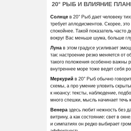
20° РЫБ И ВЛИЯНИЕ ПЛАН
Солнце
в 20° Рыб дает человеку тих
требует аплодисментов. Скорее, это
спокойнее. Такой показатель часто д
вокруг Вас меньше шума, больше гл
Луна
в этом градусе усиливает эмоц
так: настроение резко меняется от о
такого положения особенно важны ри
внутреннее море тоже ведет себя ро
Меркурий
в 20° Рыб обычно говорит
схемы, а про умение уловить скрыты
к нюансу: тексты, наблюдение, подб
много спешки, мысль начинает течь к
Венера
здесь любит нежность без да
витрину, а как состояние: свет в ок
и симпатиях он редко выбирает гром
эффектность.