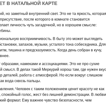
ЕТ В НАТАЛЬНОЙ КАРТЕ
ий, но заметный внутренний свет. Это не та яркость, котора
 присутствие, после которого в комнате становится
елает личность чуть загадочной, но в хорошем смысле:
убины.
иональную восприимчивость. В быту это может выглядеть
бстановки, запахов, музыки, усталого тона собеседника. Для
тм, тишина и предсказуемость. Когда день собран в кучу,
внее.
 образами, намеками и ассоциациями. Это не про сухие
й смысл. В делах такой Меркурий хорош там, где нужен вку
ор деталей, работа с атмосферой. Но если вокруг слишком
ак вода сквозь пальцы.
вления. Человек с таким положением ценит красоту не как
не, спокойный голос, жест без лишней демонстрации. В любви
кий формат. Ему важнее чувство безопасности, чем