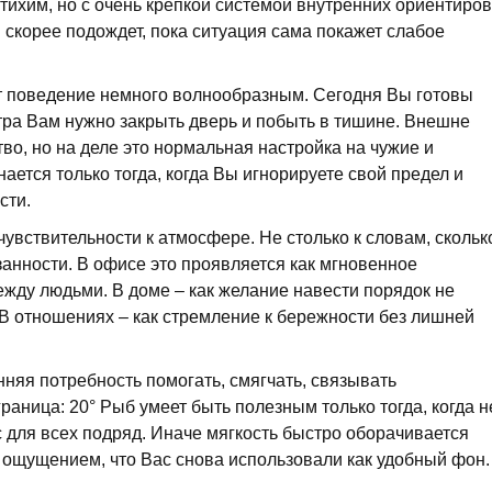
ихим, но с очень крепкой системой внутренних ориентиров
н скорее подождет, пока ситуация сама покажет слабое
т поведение немного волнообразным. Сегодня Вы готовы
втра Вам нужно закрыть дверь и побыть в тишине. Внешне
тво, но на деле это нормальная настройка на чужие и
ется только тогда, когда Вы игнорируете свой предел и
сти.
увствительности к атмосфере. Не столько к словам, скольк
азанности. В офисе это проявляется как мгновенное
жду людьми. В доме – как желание навести порядок не
. В отношениях – как стремление к бережности без лишней
нняя потребность помогать, смягчать, связывать
раница: 20° Рыб умеет быть полезным только тогда, когда н
 для всех подряд. Иначе мягкость быстро оборачивается
 ощущением, что Вас снова использовали как удобный фон.