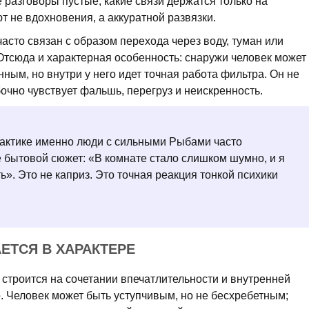
е разговоры пустые, какие связи держатся только на
т не вдохновения, а аккуратной развязки.
часто связан с образом перехода через воду, туман или
Отсюда и характерная особенность: снаружи человек может
нным, но внутри у него идет точная работа фильтра. Он не
очно чувствует фальшь, перегруз и неискренность.
актике именно люди с сильными Рыбами часто
е бытовой сюжет: «В комнате стало слишком шумно, и я
ь». Это не каприз. Это точная реакция тонкой психики
АЕТСЯ В ХАРАКТЕРЕ
 строится на сочетании впечатлительности и внутренней
. Человек может быть уступчивым, но не бесхребетным;