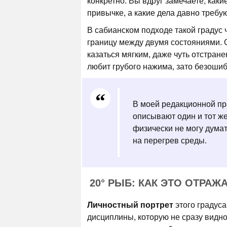
конкретно: Вы вдруг замечаете, каки
привычке, а какие дела давно требую
В сабианском подходе такой градус 
границу между двумя состояниями. 
казаться мягким, даже чуть отстране
любит грубого нажима, зато безошиб
В моей редакционной пр
описывают один и тот ж
физически не могу думат
на перегрев среды.
20° РЫБ: КАК ЭТО ОТРАЖ
Личностный портрет
этого градуса
дисциплины, которую не сразу видно