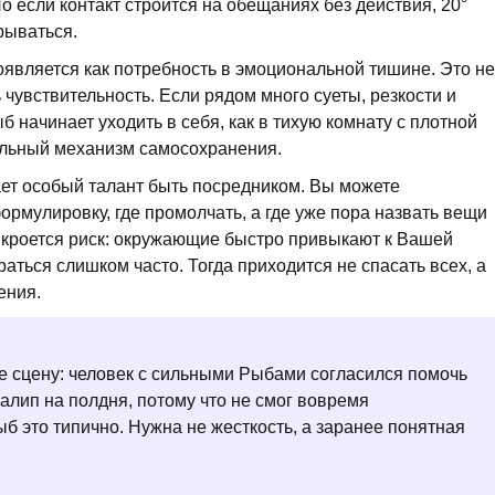
о если контакт строится на обещаниях без действия, 20°
рываться.
оявляется как потребность в эмоциональной тишине. Это не
 чувствительность. Если рядом много суеты, резкости и
б начинает уходить в себя, как в тихую комнату с плотной
альный механизм самосохранения.
ает особый талант быть посредником. Вы можете
ормулировку, где промолчать, а где уже пора назвать вещи
 кроется риск: окружающие быстро привыкают к Вашей
аться слишком часто. Тогда приходится не спасать всех, а
ения.
же сцену: человек с сильными Рыбами согласился помочь
 залип на полдня, потому что не смог вовремя
ыб это типично. Нужна не жесткость, а заранее понятная