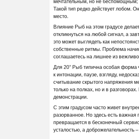
мечтательным, но не беспомощным; т
Такой тип редко действует лобом. О
место.
Влияние Рыб на этом градусе делае
откликнуться на любой сигнал, а за
это может выглядеть как непостоянс
собственные ритмы. Проблема начина
соглашаетесь на лишнее из вежливо
Для 20° Рыб типична особая форма ч
к интонации, паузе, взгляду, недоск
считывание скрытого напряжения ме
только на полках, но и в разговорах
демонстрации.
С этим градусом часто живет внутре
разорванное. Но здесь есть важная г
превращается в бесконечный сервис
усталостью, а доброжелательность –