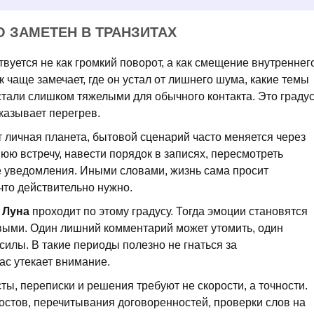
О ЗАМЕТЕН В ТРАНЗИТАХ
вуется не как громкий поворот, а как смещение внутреннег
к чаще замечает, где он устал от лишнего шума, какие темы
стали слишком тяжелыми для обычного контакта. Это градус
казывает перегрев.
т личная планета, бытовой сценарий часто меняется через
нюю встречу, навести порядок в записях, пересмотреть
е уведомления. Иными словами, жизнь сама просит
 что действительно нужно.
а
Луна
проходит по этому градусу. Тогда эмоции становятся
выми. Один лишний комментарий может утомить, один
силы. В такие периоды полезно не гнаться за
Вас утекает внимание.
ксты, переписки и решения требуют не скорости, а точности.
остов, перечитывания договоренностей, проверки слов на