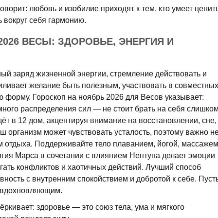
оворит: любовь и изобилие приходят к тем, кто умеет ценит
ь вокруг себя гармонию.
2026 ВЕСЫ: ЗДОРОВЬЕ, ЭНЕРГИЯ И
ый заряд жизненной энергии, стремление действовать и
силивает желание быть полезным, участвовать в совместны
 форму. Гороскоп на ноябрь 2026 для Весов указывает:
умного распределения сил — не стоит брать на себя слишко
ёт в 12 дом, акцентируя внимание на восстановлении, сне,
ш организм может чувствовать усталость, поэтому важно н
м отдыха. Поддерживайте тело плаванием, йогой, массажем
ргия Марса в сочетании с влиянием Нептуна делает эмоции
гать конфликтов и хаотичных действий. Лучший способ
вность с внутренним спокойствием и добротой к себе. Пуст
 вдохновляющим.
ёркивает: здоровье — это союз тела, ума и мягкого