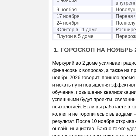
1 ноября
внутренн
9 ноября
Новолун
17 ноября
Первая ч
24 ноября
Полнолу
Юпитер в 11 доме
Расширен
Плутон в 5 доме
Перерож
1. ГОРОСКОП НА НОЯБРЬ 
Меркурий во 2 доме усиливает раци
финансовых вопросах, а также на пр
ноябрь 2026 говорит: пришло время
и искать пути повышения эффективн
обучения, повышения квалификации 
успешными будут проекты, связанны
психологией. Если вы работаете в 
коллег и не торопитесь с выводам
результат. После 10 ноября открыва
онлайн-инициатив. Важно также уде
порядок поможет вам сохранять ясн