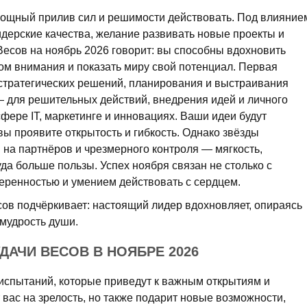
щный прилив сил и решимости действовать. Под влияние
дерские качества, желание развивать новые проекты и
 Весов на ноябрь 2026 говорит: вы способны вдохновить
ом внимания и показать миру свой потенциал. Первая
стратегических решений, планирования и выстраивания
 для решительных действий, внедрения идей и личного
сфере IT, маркетинге и инновациях. Ваши идеи будут
вы проявите открытость и гибкость. Однако звёзды
 на партнёров и чрезмерного контроля — мягкость,
да больше пользы. Успех ноября связан не столько с
веренностью и умением действовать с сердцем.
сов подчёркивает: настоящий лидер вдохновляет, опираясь
и мудрость души.
УДАЧИ ВЕСОВ В НОЯБРЕ 2026
испытаний, которые приведут к важным открытиям и
 вас на зрелость, но также подарит новые возможности,