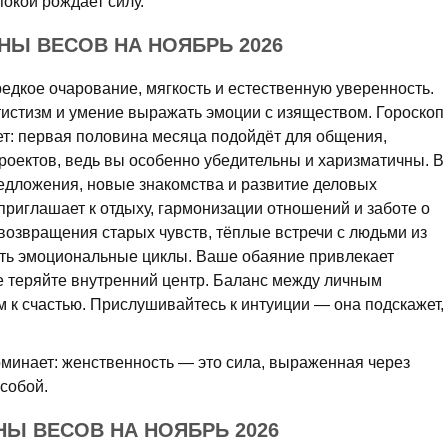
покой рождает силу.
НЫ ВЕСОВ НА НОЯБРЬ 2026
дкое очарование, мягкость и естественную уверенность.
тистизм и умение выражать эмоции с изяществом. Гороскоп
ет: первая половина месяца подойдёт для общения,
роектов, ведь вы особенно убедительны и харизматичны. В
едложения, новые знакомства и развитие деловых
приглашает к отдыху, гармонизации отношений и заботе о
озвращения старых чувств, тёплые встречи с людьми из
ить эмоциональные циклы. Ваше обаяние привлекает
е теряйте внутренний центр. Баланс между личным
 к счастью. Прислушивайтесь к интуиции — она подскажет,
оминает: женственность — это сила, выраженная через
 собой.
НЫ ВЕСОВ НА НОЯБРЬ 2026