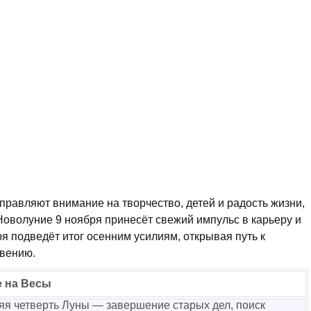
правляют внимание на творчество, детей и радость жизни,
Новолуние 9 ноября принесёт свежий импульс в карьеру и
я подведёт итог осенним усилиям, открывая путь к
вению.
 на Весы
я четверть Луны — завершение старых дел, поиск