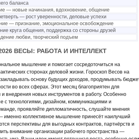
его баланса
ие — новые начинания, вдохновение, общение
етверть — рост уверенности, деловые успехи
ние — признание, эмоциональное освобождение
ие круга общения, поддержка со стороны друзей
дение любви, творческий подъем
2026 ВЕСЫ: РАБОТА И ИНТЕЛЛЕКТ
ональное мышление и помогает сосредоточиться на
актических сторонах деловой жизни. Гороскоп Весов на
 закладывать основу будущих доходов, продумывать бюдже
ости во всех сферах. Этот месяц благоприятен для
и внедрения новых инструментов в работу. Особенно
е с технологиями, дизайном, коммуникациями и
команде, проявляйте дипломатичность, слушайте мнения
и — именно коллективное мышление принесёт наилучший
ются перспективы для выгодных контрактов, партнёрств и
лить внимание организации рабочего пространства —
ость ума. Ваши идеи имеют потенциал роста, особенно есл