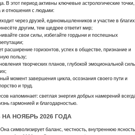
ца. В этот период активны ключевые астрологические точки,
 и отношения с людьми:
иходит через друзей, единомышленников и участие в благих
инесёте другим, тем щедрее ответит мир;
нивайте свои силы, избегайте гордыни и поспешных
репутации;
т расширение горизонтов, успех в обществе, признание и
ную пользу;
новления творческих планов, глубокой эмоциональной сил
их;
ый момент завершения цикла, осознания своего пути и
орство и труд.
есов напоминает: светлая энергия добрых намерений всегд
изнь гармонией и благодарностью.
 НА НОЯБРЬ 2026 ГОДА
Она символизирует баланс, честность, внутреннюю ясность