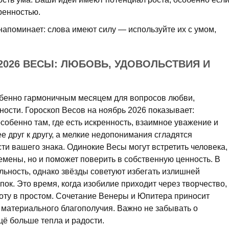
еренностью.
напоминает: слова имеют силу — используйте их с умом,
 2026 ВЕСЫ: ЛЮБОВЬ, УДОВОЛЬСТВИЯ И
обенно гармоничным месяцем для вопросов любви,
ости. Гороскоп Весов на ноябрь 2026 показывает:
особенно там, где есть искренность, взаимное уважение и
е друг к другу, а мелкие недопонимания сгладятся
ти вашего знака. Одинокие Весы могут встретить человека,
емены, но и поможет поверить в собственную ценность. В
ьность, однако звёзды советуют избегать излишней
пок. Это время, когда изобилие приходит через творчество,
соту в простом. Сочетание Венеры и Юпитера приносит
ст материального благополучия. Важно не забывать о
щё больше тепла и радости.