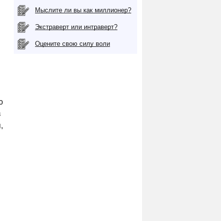
Мыслите ли вы как миллионер?
Экстраверт или интраверт?
Оцените свою силу воли
ю
в
,