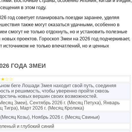
тями. Восточные страны, особенно Япония, Китай и Индия,
сещения в этом году.
26 год советует планировать поездки заранее, уделяя
шествия также могут оказаться удачными, особенно в
еи смогут не только отдохнуть, но и установить полезные
 новых проектов. Гороскоп Змеи на 2026 год подчеркивает,
т источником не только впечатлений, но и ценных
026 ГОДА ЗМЕИ
★★☆☆
ьном беге Лошади Змея находит свой путь, соединяя
рость и решимость, чтобы уверенно пройти сквозь
достичь новых вершин своих возможностей.
(Месяц Змеи), Сентябрь 2026 г. (Месяц Петуха), Январь
яц Тигра), Март 2026 г. (Месяц Кролика)
 (Месяц Козы), Ноябрь 2026 г. (Месяц Свиньи)
еленый и глубокий синий