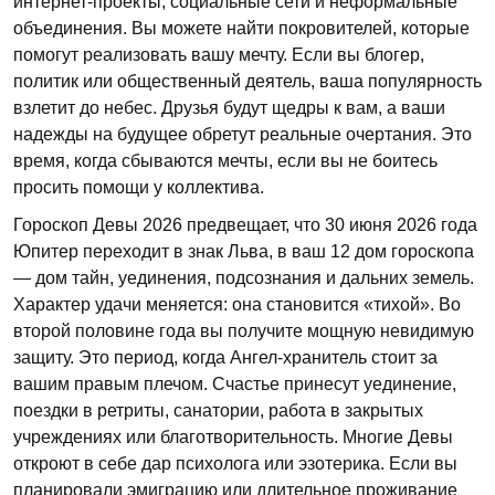
интернет-проекты, социальные сети и неформальные
объединения. Вы можете найти покровителей, которые
помогут реализовать вашу мечту. Если вы блогер,
политик или общественный деятель, ваша популярность
взлетит до небес. Друзья будут щедры к вам, а ваши
надежды на будущее обретут реальные очертания. Это
время, когда сбываются мечты, если вы не боитесь
просить помощи у коллектива.
Гороскоп Девы 2026 предвещает, что 30 июня 2026 года
Юпитер переходит в знак Льва, в ваш 12 дом гороскопа
— дом тайн, уединения, подсознания и дальних земель.
Характер удачи меняется: она становится «тихой». Во
второй половине года вы получите мощную невидимую
защиту. Это период, когда Ангел-хранитель стоит за
вашим правым плечом. Счастье принесут уединение,
поездки в ретриты, санатории, работа в закрытых
учреждениях или благотворительность. Многие Девы
откроют в себе дар психолога или эзотерика. Если вы
планировали эмиграцию или длительное проживание