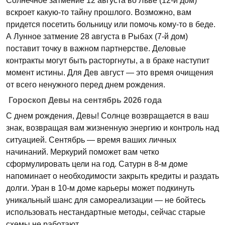
Солнечное затмение 12 августа во Льве (12-й дом)
вскроет какую-то тайну прошлого. Возможно, вам
придется посетить больницу или помочь кому-то в беде.
А Лунное затмение 28 августа в Рыбах (7-й дом)
поставит точку в важном партнерстве. Деловые
контракты могут быть расторгнуты, а в браке наступит
момент истины. Для Дев август — это время очищения
от всего ненужного перед днем рождения.
Гороскоп Девы на сентябрь 2026 года
С днем рождения, Девы! Солнце возвращается в ваш
знак, возвращая вам жизненную энергию и контроль над
ситуацией. Сентябрь — время ваших личных
начинаний. Меркурий поможет вам четко
сформулировать цели на год. Сатурн в 8-м доме
напоминает о необходимости закрыть кредиты и раздать
долги. Уран в 10-м доме карьеры может подкинуть
уникальный шанс для самореализации — не бойтесь
использовать нестандартные методы, сейчас старые
схемы не работают.