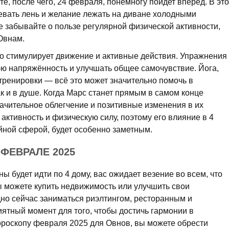
сте, после чего, 24 февраля, понемногу пойдет вперед. В это
евать лень и желание лежать на диване холодными
е забывайте о пользе регулярной физической активности,
Овнам.
но стимулирует движение и активные действия. Упражнения
ю напряжённость и улучшать общее самочувствие. Йога,
 тренировки — всё это может значительно помочь в
ак и в душе. Когда Марс станет прямым в самом конце
ачительное облегчение и позитивные изменения в их
 активность и физическую силу, поэтому его влияние в 4
йной сферой, будет особенно заметным.
ФЕВРАЛЕ 2025
ы будет идти по 4 дому, вас ожидает везение во всем, что
ы можете купить недвижимость или улучшить свои
о сейчас заниматься риэлтингом, ресторанным и
ятный момент для того, чтобы достичь гармонии в
ороскопу февраля 2025 для Овнов, вы можете обрести