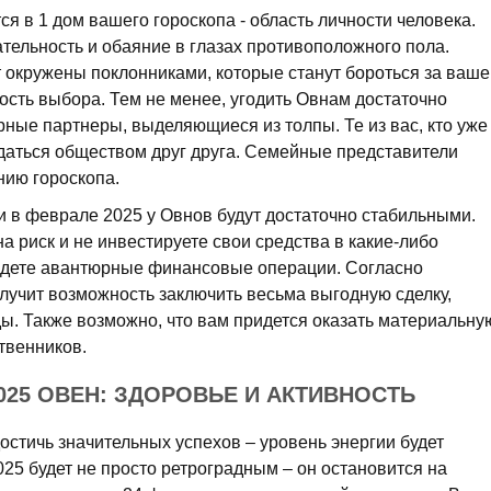
 в 1 дом вашего гороскопа - область личности человека.
тельность и обаяние в глазах противоположного пола.
т окружены поклонниками, которые станут бороться за ваше
ость выбора. Тем не менее, угодить Овнам достаточно
ные партнеры, выделяющиеся из толпы. Те из вас, кто уже
ждаться обществом друг друга. Семейные представители
ению гороскопа.
и в феврале 2025 у Овнов будут достаточно стабильными.
на риск и не инвестируете свои средства в какие-либо
едете авантюрные финансовые операции. Согласно
лучит возможность заключить весьма выгодную сделку,
ы. Также возможно, что вам придется оказать материальну
твенников.
025 ОВЕН: ЗДОРОВЬЕ И АКТИВНОСТЬ
остичь значительных успехов – уровень энергии будет
25 будет не просто ретроградным – он остановится на