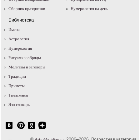
Сборник праздников
Нумерология на день
Библиотека
Имена
Астрология
Нумерология
Ритуалы и обряды
Молитвы и заговоры
Традиции
Приметы
Талисманы
Эзо словарь
©
, 2006–2026. Возрастная категория
AstroMeridian.ru