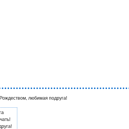
 Рождеством, любимая подруга!
га
чать!
друга!