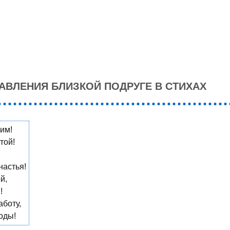
АВЛЕНИЯ БЛИЗКОЙ ПОДРУГЕ В СТИХАХ
им!
той!
настья!
й,
!
аботу,
годы!