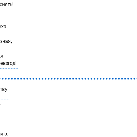
сиять!
еха,
 зная,
я!
евзгод!
тву!
-
,
ляю,