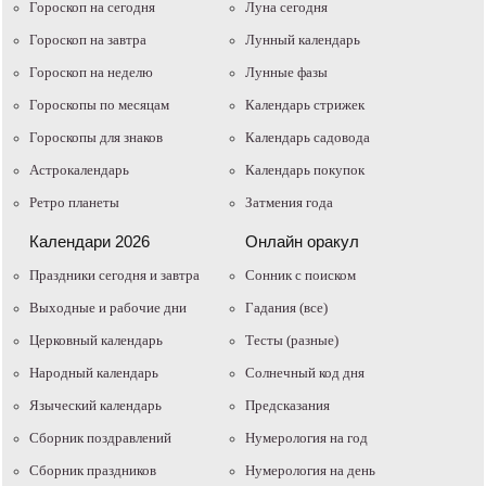
Гороскоп на сегодня
Луна сегодня
Гороскоп на завтра
Лунный календарь
Гороскоп на неделю
Лунные фазы
Гороскопы по месяцам
Календарь стрижек
Гороскопы для знаков
Календарь садовода
Астрокалендарь
Календарь покупок
Ретро планеты
Затмения года
Календари 2026
Онлайн оракул
Праздники сегодня и завтра
Cонник с поиском
Выходные и рабочие дни
Гадания (все)
Церковный календарь
Тесты (разные)
Народный календарь
Солнечный код дня
Языческий календарь
Предсказания
Сборник поздравлений
Нумерология на год
Сборник праздников
Нумерология на день