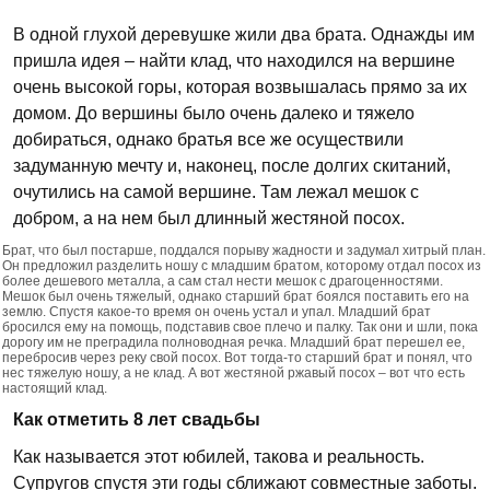
В одной глухой деревушке жили два брата. Однажды им
пришла идея – найти клад, что находился на вершине
очень высокой горы, которая возвышалась прямо за их
домом. До вершины было очень далеко и тяжело
добираться, однако братья все же осуществили
задуманную мечту и, наконец, после долгих скитаний,
очутились на самой вершине. Там лежал мешок с
добром, а на нем был длинный жестяной посох.
Брат, что был постарше, поддался порыву жадности и задумал хитрый план.
Он предложил разделить ношу с младшим братом, которому отдал посох из
более дешевого металла, а сам стал нести мешок с драгоценностями.
Мешок был очень тяжелый, однако старший брат боялся поставить его на
землю. Спустя какое-то время он очень устал и упал. Младший брат
бросился ему на помощь, подставив свое плечо и палку. Так они и шли, пока
дорогу им не преградила полноводная речка. Младший брат перешел ее,
перебросив через реку свой посох. Вот тогда-то старший брат и понял, что
нес тяжелую ношу, а не клад. А вот жестяной ржавый посох – вот что есть
настоящий клад.
Как отметить 8 лет свадьбы
Как называется этот юбилей, такова и реальность.
Супругов спустя эти годы сближают совместные заботы.