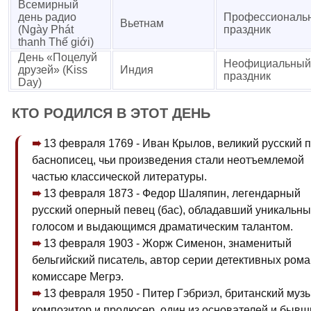
Всемирный
день радио
Профессиональ
Вьетнам
(Ngày Phát
праздник
thanh Thế giới)
День «Поцелуй
Неофициальный
друзей» (Kiss
Индия
праздник
Day)
КТО РОДИЛСЯ В ЭТОТ ДЕНЬ
13 февраля 1769 - Иван Крылов, великий русский п
баснописец, чьи произведения стали неотъемлемой
частью классической литературы.
13 февраля 1873 - Федор Шаляпин, легендарный
русский оперный певец (бас), обладавший уникальн
голосом и выдающимся драматическим талантом.
13 февраля 1903 - Жорж Сименон, знаменитый
бельгийский писатель, автор серии детективных рома
комиссаре Мегрэ.
13 февраля 1950 - Питер Гэбриэл, британский музы
композитор и продюсер, один из основателей и бывш