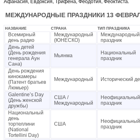
Афанасия, Евдоксия, Трифена, Феодотия, Феоктиста.
МЕЖДУНАРОДНЫЕ ПРАЗДНИКИ 13 ФЕВРА
НАЗВАНИЕ
СТРАНА
ТИП ПРАЗДНИКА
Всемирный
Международный
Международный
день радио
(ЮНЕСКО)
праздник
День детей
(День рождения
Национальный
Мьянма
генерала Аун
праздник
Сана)
День рождения
кинокамеры
Международный
Исторический д
(Патент братьев
Люмьер)
Galentine’s Day
США /
Неофициальный
(День женской
Международный
праздник
дружбы)
Национальный
день
Неофициальный
тортеллини
США
праздник
(National
Tortellini Day)