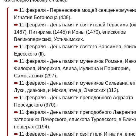
11 февраля - Перенесение мощей священномучен
Игнатия Богоносца (438).
11 февраля - День памяти святителей Герасима (ок
1467), Питирима (1445) и Ионы (1470), епископов
Великопермских, Устьвымских.
11 февраля - День памяти святого Варсимея, епис
Едесского (II).
11 февраля - День памяти мучеников Романа, Иако
Филофея, Иперихия, Авива, Иулиана и Паригория,
Самосатских (297).
11 февраля - День памяти мучеников Сильвана, еп
Луки, диакона, и Мокия, чтеца, Эмесских (312).
11 февраля - День памяти преподобного Афраата
Персидского (370).
11 февраля - День памяти преподобного Лавренти
затворника Печерского, епископа Туровского, в Ближ
пещерах (1194).
11 февраля - День памяти святителя Игнатия, епис