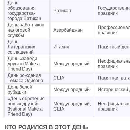
День
образования
Государствен
Ватикан
государства-
праздник
города Ватикан
День работников
Профессиона
налоговой
Азербайджан
праздник
службы
День
Латеранских
Италия
Памятный ден
соглашений
День «заведи
Неофициальн
друга» (Make a
Международный
праздник
Friend Day)
День рождения
США
Памятная дат
Томаса Эдисона
День белой
Международный
Исторический 
рубашки
«День обретения
новых друзей»
Международный,
Неофициальн
(National Make a
США
праздник
Friend Day)
КТО РОДИЛСЯ В ЭТОТ ДЕНЬ