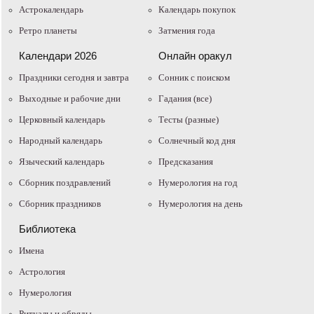
Астрокалендарь
Календарь покупок
Ретро планеты
Затмения года
Календари 2026
Онлайн оракул
Праздники сегодня и завтра
Cонник с поиском
Выходные и рабочие дни
Гадания (все)
Церковный календарь
Тесты (разные)
Народный календарь
Солнечный код дня
Языческий календарь
Предсказания
Сборник поздравлений
Нумерология на год
Сборник праздников
Нумерология на день
Библиотека
Имена
Астрология
Нумерология
Ритуалы и обряды