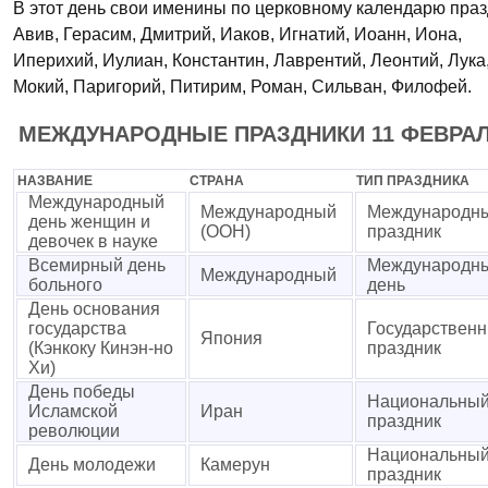
В этот день свои именины по церковному календарю праз
Авив, Герасим, Дмитрий, Иаков, Игнатий, Иоанн, Иона,
Иперихий, Иулиан, Константин, Лаврентий, Леонтий, Лука
Мокий, Паригорий, Питирим, Роман, Сильван, Филофей.
МЕЖДУНАРОДНЫЕ ПРАЗДНИКИ 11 ФЕВРА
НАЗВАНИЕ
СТРАНА
ТИП ПРАЗДНИКА
Международный
Международный
Международн
день женщин и
(ООН)
праздник
девочек в науке
Всемирный день
Международн
Международный
больного
день
День основания
государства
Государствен
Япония
(Кэнкоку Кинэн-но
праздник
Хи)
День победы
Национальны
Исламской
Иран
праздник
революции
Национальны
День молодежи
Камерун
праздник