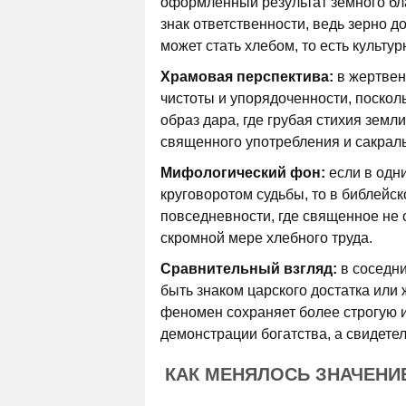
оформленный результат земного бла
знак ответственности, ведь зерно 
может стать хлебом, то есть культу
Храмовая перспектива:
в жертвен
чистоты и упорядоченности, поскол
образ дара, где грубая стихия зем
священного употребления и сакрал
Мифологический фон:
если в одн
круговоротом судьбы, то в библейск
повседневности, где священное не о
скромной мере хлебного труда.
Сравнительный взгляд:
в соседни
быть знаком царского достатка или 
феномен сохраняет более строгую и
демонстрации богатства, а свидете
КАК МЕНЯЛОСЬ ЗНАЧЕНИ