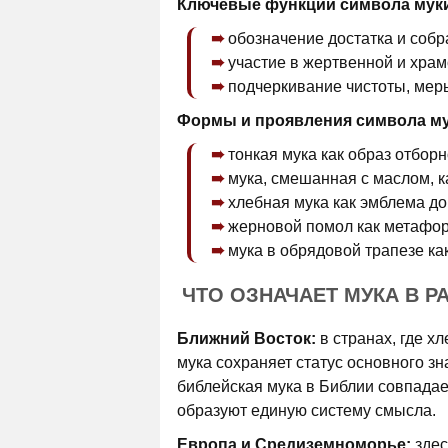
Ключевые функции символа мук
обозначение достатка и собр
участие в жертвенной и хра
подчеркивание чистоты, мер
Формы и проявления символа мук
тонкая мука как образ отбор
мука, смешанная с маслом, к
хлебная мука как эмблема до
жерновой помол как метафор
мука в обрядовой трапезе ка
ЧТО ОЗНАЧАЕТ МУКА В Р
Ближний Восток:
в странах, где х
мука сохраняет статус основного зн
библейская мука в Библии совпадает
образуют единую систему смысла.
Европа и Средиземноморье:
здес