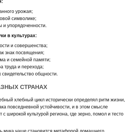
и:
анного урожая;
мовой символике;
ы и упорядоченности.
и в культурах:
ности и совершенства;
ак знак посвящения;
ма и семейной памяти;
а труда и перехода;
к свидетельство общности.
АЗНЫХ СТРАНАХ
лебный хлебный цикл исторически определял ритм жизни,
ака повседневной устойчивости, и в этом смысле
 с широкой культурой региона, где зерно, помол и тесто
ь мука чаще становится метафорой домашнего