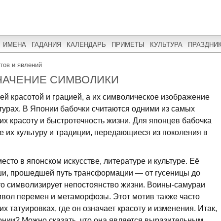
ИМЕНА
ГАДАНИЯ
КАЛЕНДАРЬ
ПРИМЕТЫ
КУЛЬТУРА
ПРАЗДНИ
тов и явлений
ЗНАЧЕНИЕ СИМВОЛИКИ
ей красотой и грацией, а их символическое изображение
ьтурах. В Японии бабочки считаются одними из самых
х красоту и быстротечность жизни. Для японцев бабочка
 их культуру и традиции, передающиеся из поколения в
сто в японском искусстве, литературе и культуре. Её
и, прошедшей путь трансформации — от гусеницы до
то символизирует непостоянство жизни. Воины-самураи
мвол перемен и метаморфозы. Этот мотив также часто
х татуировках, где он означает красоту и изменения. Итак,
онии? Можно сказать, что она является выразительным