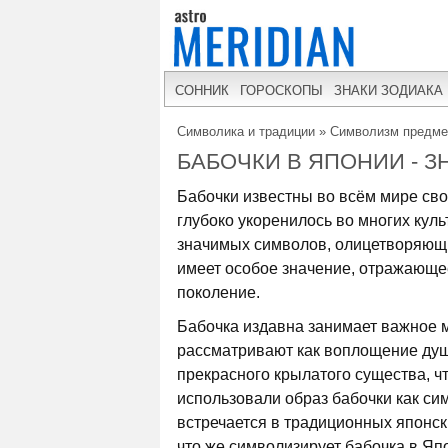
СОННИК
ГОРОСКОПЫ
ЗНАКИ ЗОДИАКА
Символика и традиции
»
Символизм предме
БАБОЧКИ В ЯПОНИИ - 
Бабочки известны во всём мире сво
глубоко укоренилось во многих кул
значимых символов, олицетворяющи
имеет особое значение, отражающее
поколение.
Бабочка издавна занимает важное ме
рассматривают как воплощение душ
прекрасного крылатого существа, ч
использовали образ бабочки как си
встречается в традиционных японски
что же символизирует бабочка в Яп