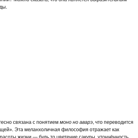
ды.
 тесно связана с понятием
моно но аварэ
, что переводится
вещей». Эта меланхоличная философия отражает как
красоты жизни — будь то цветение сакуры, утончённость