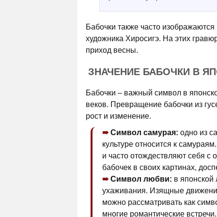
Бабочки также часто изображаются 
художника Хиросигэ. На этих гравю
приход весны.
ЗНАЧЕНИЕ БАБОЧКИ В ЯП
Бабочки – важный символ в японск
веков. Превращение бабочки из гу
рост и изменение.
Символ самурая:
одно из с
культуре относится к самураям
и часто отождествляют себя с
бабочек в своих картинах, досп
Символ любви:
в японской 
ухаживания. Изящные движения
можно рассматривать как симво
многие романтические встречи.