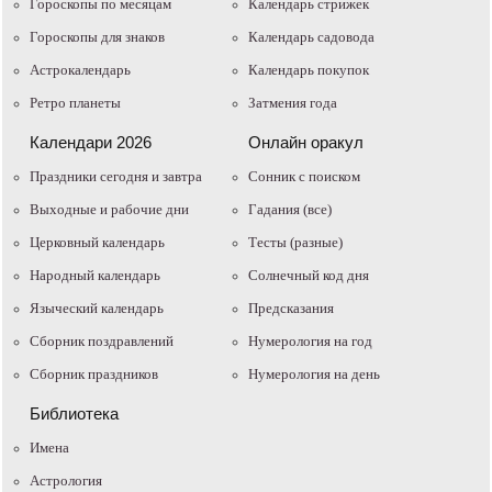
Гороскопы по месяцам
Календарь стрижек
Гороскопы для знаков
Календарь садовода
Астрокалендарь
Календарь покупок
Ретро планеты
Затмения года
Календари 2026
Онлайн оракул
Праздники сегодня и завтра
Cонник с поиском
Выходные и рабочие дни
Гадания (все)
Церковный календарь
Тесты (разные)
Народный календарь
Солнечный код дня
Языческий календарь
Предсказания
Сборник поздравлений
Нумерология на год
Сборник праздников
Нумерология на день
Библиотека
Имена
Астрология