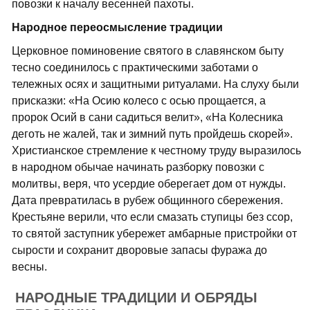
повозки к началу весенней пахоты.
Народное переосмысление традиции
Церковное поминовение святого в славянском быту
тесно соединилось с практическими заботами о
тележных осях и защитными ритуалами. На слуху были
присказки: «На Осию колесо с осью прощается, а
пророк Осий в сани садиться велит», «На Колесника
деготь не жалей, так и зимний путь пройдешь скорей».
Христианское стремление к честному труду выразилось
в народном обычае начинать разборку повозки с
молитвы, веря, что усердие оберегает дом от нужды.
Дата превратилась в рубеж общинного сбережения.
Крестьяне верили, что если смазать ступицы без ссор,
то святой заступник убережет амбарные пристройки от
сырости и сохранит дворовые запасы фуража до
весны.
НАРОДНЫЕ ТРАДИЦИИ И ОБРЯДЫ