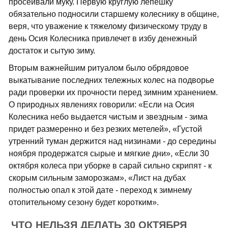
просеивали муку. Первую круглую лепешку
обязательно подносили старшему колеснику в общине,
веря, что уважение к тяжелому физическому труду в
день Осия Колесника привлечет в избу денежный
достаток и сытую зиму.
Вторым важнейшим ритуалом было обрядовое
выкатывание последних тележных колес на подворье
ради проверки их прочности перед зимним хранением.
О природных явлениях говорили: «Если на Осия
Колесника небо выдается чистым и звездным - зима
придет размеренно и без резких метелей», «Густой
утренний туман держится над низинами - до середины
ноября продержатся сырые и мягкие дни», «Если 30
октября колеса при уборке в сарай сильно скрипят - к
скорым сильным заморозкам», «Лист на дубах
полностью опал к этой дате - переход к зимнему
отопительному сезону будет коротким».
ЧТО НЕЛЬЗЯ ДЕЛАТЬ 30 ОКТЯБРЯ