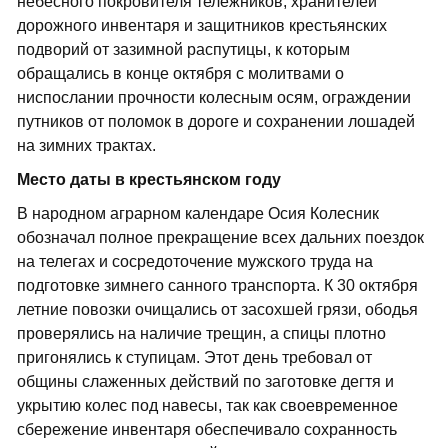
небесного покровителя тележников, хранителей
дорожного инвентаря и защитников крестьянских
подворий от зазимной распутицы, к которым
обращались в конце октября с молитвами о
ниспослании прочности колесным осям, ограждении
путников от поломок в дороге и сохранении лошадей
на зимних трактах.
Место даты в крестьянском году
В народном аграрном календаре Осия Колесник
обозначал полное прекращение всех дальних поездок
на телегах и сосредоточение мужского труда на
подготовке зимнего санного транспорта. К 30 октября
летние повозки очищались от засохшей грязи, ободья
проверялись на наличие трещин, а спицы плотно
пригонялись к ступицам. Этот день требовал от
общины слаженных действий по заготовке дегтя и
укрытию колес под навесы, так как своевременное
сбережение инвентаря обеспечивало сохранность