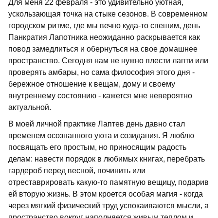
Для меня 22 февраля - это удивительно уютная,
ускользающая точка на стыке сезонов. В современном
городском ритме, где мы вечно куда-то спешим, день
Панкратия Лапотника неожиданно раскрывается как
повод замедлиться и обернуться на свое домашнее
пространство. Сегодня нам не нужно плести лапти или
проверять амбары, но сама философия этого дня -
бережное отношение к вещам, дому и своему
внутреннему состоянию - кажется мне невероятно
актуальной.
В моей личной практике Лаптев день давно стал
временем осознанного уюта и созидания. Я люблю
посвящать его простым, но приносящим радость
делам: навести порядок в любимых книгах, перебрать
гардероб перед весной, починить или
отреставрировать какую-то памятную вещицу, подарив
ей вторую жизнь. В этом кроется особая магия - когда
через мягкий физический труд успокаиваются мысли, а
пространство вокруг наполняется живым теплом и