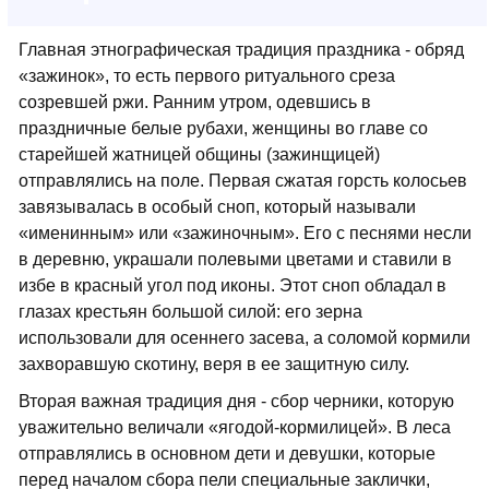
Главная этнографическая традиция праздника - обряд
«зажинок», то есть первого ритуального среза
созревшей ржи. Ранним утром, одевшись в
праздничные белые рубахи, женщины во главе со
старейшей жатницей общины (зажинщицей)
отправлялись на поле. Первая сжатая горсть колосьев
завязывалась в особый сноп, который называли
«именинным» или «зажиночным». Его с песнями несли
в деревню, украшали полевыми цветами и ставили в
избе в красный угол под иконы. Этот сноп обладал в
глазах крестьян большой силой: его зерна
использовали для осеннего засева, а соломой кормили
захворавшую скотину, веря в ее защитную силу.
Вторая важная традиция дня - сбор черники, которую
уважительно величали «ягодой-кормилицей». В леса
отправлялись в основном дети и девушки, которые
перед началом сбора пели специальные заклички,