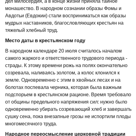
дел милосердия, а в конце жизни приняла тайное
монашество. В народном сознании образы Фомы и
Авдотьи (Евдокии) стали восприниматься как образы
мудрых наставников, благословляющих крестьян на
тяжелый хлебный труд.
Место даты в крестьянском году
В народном календаре 20 июля считалось началом
самого жаркого и ответственного трудового периода -
страды. К этому времени рожь на полях окончательно
созревала, наливаясь золотом, а колос клонился к
земле. Одновременно с этим в хвойных лесах и на
болотах поспевала черника, которая была важным
подспорьем в крестьянском рационе. Время требовало
от общины предельного напряжения сил: нужно было
одновременно убирать созревающий хлеб и завершать
сушку сена, пока внезапные грозы не испортили плоды
многомесячного труда.
Народное переосмысление церковной традиции