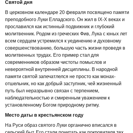
Святой дня
В церковном календаре 20 февраля посвящено памяти
преподобного Луки Елладского. Он жил в IX-X веках и
прославился как истинный подвижник и глубокий
молитвенник. Родом из греческих Фив, Лука с юных лет
всем сердцем устремился к уединению и духовному
совершенствованию, большую часть жизни проведя в
молитвенных трудах. Его пример стал для
современников образом чистоты помыслов и
невероятной внутренней дисциплины. В народной
памяти святой запечатлелся не просто как монах-
отшельник, но как добрый заступник, чей жизненный
путь был неразрывно связан с терпением,
наблюдательностью и смиренным уважением к
установленному Богом природному ритму.
Место даты в крестьянском году
На Руси образ святого Луки органично вписался в
сельский быт. Его стали почитать как покровителя тех,