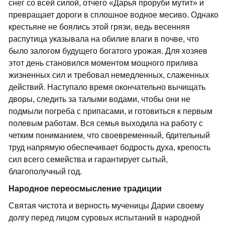
снег со всей силой, отчего «Дарья проруби мутит» и
превращает дороги в сплошное водное месиво. Однако
крестьяне не боялись этой грязи, ведь весенняя
распутица указывала на обилие влаги в почве, что
было залогом будущего богатого урожая. Для хозяев
этот день становился моментом мощного прилива
жизненных сил и требовал немедленных, слаженных
действий. Наступало время окончательно вычищать
дворы, следить за талыми водами, чтобы они не
подмыли погреба с припасами, и готовиться к первым
полевым работам. Вся семья выходила на работу с
четким пониманием, что своевременный, бдительный
труд напрямую обеспечивает бодрость духа, крепость
сил всего семейства и гарантирует сытый,
благополучный год.
Народное переосмысление традиции
Святая чистота и верность мученицы Дарии своему
долгу перед лицом суровых испытаний в народной