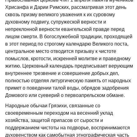
Хрисанфа и Дарии Римских, рассматривая этот день
сквозь призму великого уважения к их суровому
духовному подвигу, супружеской верности и
непреклонной верности евангельской правде перед
лицом смерти. В богослужебной традиции, проходящей
в этот период по строгому календарю Великого поста,
центральное место отводится призыву к чистоте
помыслов, кротости, искренней молитве и праведному
житию. Церковный календарь предписывает верующим
внутреннее трезвение и совершение добрых дел,
полностью отделяя литургическую память от народных
примет о поведении талой воды, обрядов задобрения
Домового или суеверий о первоапрельском обмане.
Народные обычаи Грязихи, связанные со
своевременным переходом на весенний уклад
хозяйства, защитой припасов от сырости и
поддержанием чистоты на подворье, воспринимаются
духовенством как самобытная этнографическая часть