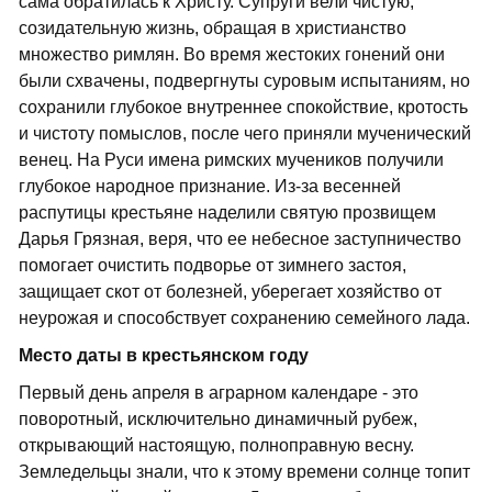
сама обратилась к Христу. Супруги вели чистую,
созидательную жизнь, обращая в христианство
множество римлян. Во время жестоких гонений они
были схвачены, подвергнуты суровым испытаниям, но
сохранили глубокое внутреннее спокойствие, кротость
и чистоту помыслов, после чего приняли мученический
венец. На Руси имена римских мучеников получили
глубокое народное признание. Из-за весенней
распутицы крестьяне наделили святую прозвищем
Дарья Грязная, веря, что ее небесное заступничество
помогает очистить подворье от зимнего застоя,
защищает скот от болезней, уберегает хозяйство от
неурожая и способствует сохранению семейного лада.
Место даты в крестьянском году
Первый день апреля в аграрном календаре - это
поворотный, исключительно динамичный рубеж,
открывающий настоящую, полноправную весну.
Земледельцы знали, что к этому времени солнце топит