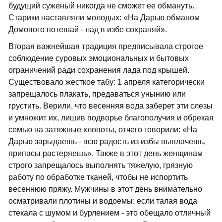
будущий суженый никогда не сможет ее обмануть.
Старики наставляли молодых: «На Дарью обманом
Домового потешай - лад в избе сохраняй».
Вторая важнейшая традиция предписывала строгое
соблюдение суровых эмоциональных и бытовых
ограничений ради сохранения лада под крышей.
Существовало жесткое табу: 1 апреля категорически
запрещалось плакать, предаваться унынию или
грустить. Верили, что весенняя вода заберет эти слезы
и умножит их, лишив подворье благополучия и обрекая
семью на затяжные хлопоты, отчего говорили: «На
Дарью зарыдаешь - всю радость из избы выплачешь,
припасы растеряешь». Также в этот день женщинам
строго запрещалось выполнять тяжелую, грязную
работу по обработке тканей, чтобы не испортить
весеннюю пряжу. Мужчины в этот день внимательно
осматривали плотины и водоемы: если талая вода
стекала с шумом и бурлением - это обещало отличный