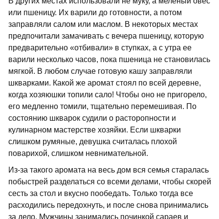
В других местах использовали не муку, а меленый овес
или пшеницу. Их варили до готовности, а потом
заправляли салом или маслом. В некоторых местах
предпочитали замачивать с вечера пшеницу, которую
предварительно «отбивали» в ступках, а с утра ее
варили несколько часов, пока пшеница не становилась
мягкой. В любом случае готовую кашу заправляли
шкварками. Какой же аромат стоял по всей деревне,
когда хозяюшки топили сало! Чтобы оно не пригорело,
его медленно томили, тщательно перемешивая. По
состоянию шкварок судили о расторопности и
кулинарном мастерстве хозяйки. Если шкварки
слишком румяные, девушка считалась плохой
поварихой, слишком невнимательной.
Из-за такого аромата на весь дом вся семья старалась
побыстрей разделаться со всеми делами, чтобы скорей
сесть за стол и вкусно пообедать. Только тогда все
расходились передохнуть, и после снова принимались
за дело. Мужчины занимались починкой сараев и