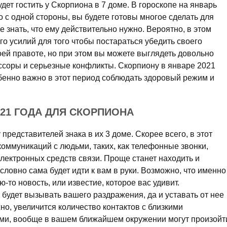
дет гостить у Скорпиона в 7 доме. В гороскопе на январь
о с одной стороны, вы будете готовы многое сделать для
те знать, что ему действительно нужно. Вероятно, в этом
о усилий для того чтобы постараться убедить своего
оей правоте, но при этом вы можете выглядеть довольно
ссоры и серьезные конфликты. Скорпиону в январе 2021
обенно важно в этот период соблюдать здоровый режим и
021 ГОДА ДЛЯ СКОРПИОНА
представителей знака в их 3 доме. Скорее всего, в этот
оммуникаций с людьми, таких, как телефонные звонки,
лектронных средств связи. Проще станет находить и
ловно сама будет идти к вам в руки. Возможно, что именно
-то новость, или известие, которое вас удивит.
будет вызывать вашего раздражения, да и уставать от нее
о, увеличится количество контактов с близкими
ами, вообще в вашем ближайшем окружении могут произойт