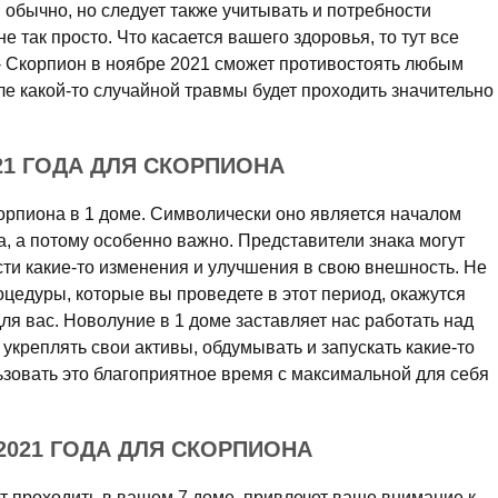
обычно, но следует также учитывать и потребности
е так просто. Что касается вашего здоровья, то тут все
 - Скорпион в ноябре 2021 сможет противостоять любым
е какой-то случайной травмы будет проходить значительно
21 ГОДА ДЛЯ СКОРПИОНА
корпиона в 1 доме. Символически оно является началом
а, а потому особенно важно. Представители знака могут
ти какие-то изменения и улучшения в свою внешность. Не
цедуры, которые вы проведете в этот период, окажутся
я вас. Новолуние в 1 доме заставляет нас работать над
 укреплять свои активы, обдумывать и запускать какие-то
ьзовать это благоприятное время с максимальной для себя
2021 ГОДА ДЛЯ СКОРПИОНА
т проходить в вашем 7 доме, привлечет ваше внимание к