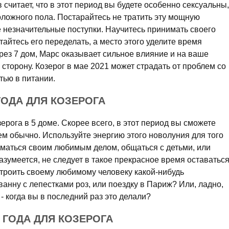
 считает, что в этот период вы будете особенно сексуальны,
оложного пола. Постарайтесь не тратить эту мощную
 незначительные поступки. Научитесь принимать своего
ытайтесь его переделать, а место этого уделите время
рез 7 дом, Марс оказывает сильное влияние и на ваше
 сторону. Козерог в мае 2021 может страдать от проблем со
ью в питании.
ГОДА ДЛЯ КОЗЕРОГА
ерога в 5 доме. Скорее всего, в этот период вы сможете
ем обычно. Используйте энергию этого новолуния для того
иматься своим любимым делом, общаться с детьми, или
азумеется, не следует в такое прекрасное время оставатьс
строить своему любимому человеку какой-нибудь
анну с лепестками роз, или поездку в Париж? Или, ладно,
- когда вы в последний раз это делали?
 ГОДА ДЛЯ КОЗЕРОГА