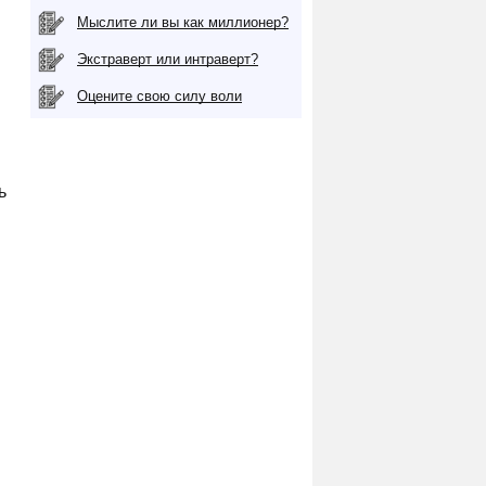
Мыслите ли вы как миллионер?
Экстраверт или интраверт?
Оцените свою силу воли
ь