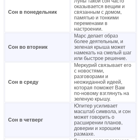
Луны такой сон часто
оказывается вещим и
Сон в понедельник
связанным с домом,
памятью и тонкими
переменами в
настроении.
Марс делает образ
более деятельным, и
Сон во вторник
зеленая крыша может
намекать на смелый шаг
или быстрое решение.
Меркурий связывает его
с новостями,
разговорами и
Сон в среду
неожиданной идеей,
которая поможет Вам
по-новому взглянуть на
зеленую крышу.
Юпитер усиливает
масштаб символа, и сон
может говорить о
Сон в четверг
расширении планов,
доверии и хорошем
размахе.