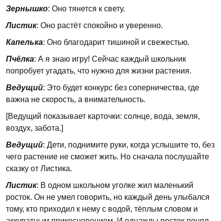
Зернышко
: Оно тянется к свету.
Листик
: Оно растёт спокойно и уверенно.
Капелька
: Оно благодарит тишиной и свежестью.
Пчёлка
: А я знаю игру! Сейчас каждый школьник
попробует угадать, что нужно для жизни растения.
Ведущий
: Это будет конкурс без соперничества, где
важна не скорость, а внимательность.
[Ведущий показывает карточки: солнце, вода, земля,
воздух, забота.]
Ведущий
: Дети, поднимите руки, когда услышите то, без
чего растение не сможет жить. Но сначала послушайте
сказку от Листика.
Листик
: В одном школьном уголке жил маленький
росток. Он не умел говорить, но каждый день улыбался
тому, кто приходил к нему с водой, тёплым словом и
аккуратным прикосновением. И однажды росток понял,