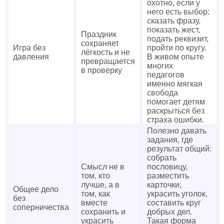
охотно, если у
него есть выбор:
сказать фразу,
показать жест,
Праздник
подать реквизит,
сохраняет
Игра без
пройти по кругу.
лёгкость и не
давления
В живом опыте
превращается
многих
в проверку
педагогов
именно мягкая
свобода
помогает детям
раскрыться без
страха ошибки.
Полезно давать
задания, где
результат общий:
собрать
Смысл не в
пословицу,
том, кто
разместить
лучше, а в
карточки,
Общее дело
том, как
украсить уголок,
без
вместе
составить круг
соперничества
сохранить и
добрых дел.
украсить
Такая форма