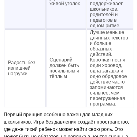
живой уголок
поддерживает
школьников,
родителей и
педагогов в
одном ритме.
Лучше меньше
длинных текстов
и больше
образных
действий.
Сценарий
Короткая песня,
Радость без
должен быть
один хоровод,
излишней
посильным и
одна загадка и
нагрузки
тёплым
одно обрядовое
действие часто
запоминаются
сильнее, чем
перегруженная
программа.
Первый принцип особенно важен для младших
школьников. Игра без давления создаёт пространство,
где даже тихий ребёнок может найти свою роль. Это
может быть не обязательно реплика в центре сцены, а