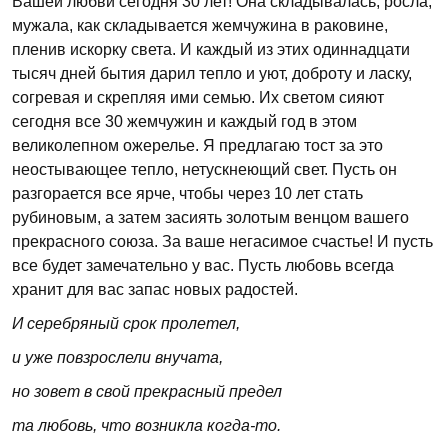
Вашей любви сегодня 30 лет! Она складывалась, росла,
мужала, как складывается жемчужина в раковине,
пленив искорку света. И каждый из этих одиннадцати
тысяч дней бытия дарил тепло и уют, доброту и ласку,
согревая и скрепляя ими семью. Их светом сияют
сегодня все 30 жемчужин и каждый год в этом
великолепном ожерелье. Я предлагаю тост за это
неостывающее тепло, нетускнеющий свет. Пусть он
разгорается все ярче, чтобы через 10 лет стать
рубиновым, а затем засиять золотым венцом вашего
прекрасного союза. За ваше негасимое счастье! И пусть
все будет замечательно у вас. Пусть любовь всегда
хранит для вас запас новых радостей.
И серебряный срок пролетел,
и уже повзрослели внучата,
но зовет в свой прекрасный предел
та любовь, что возникла когда-то.