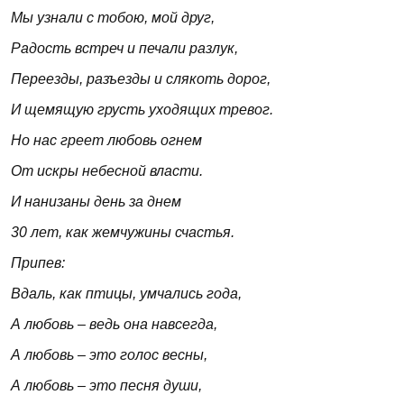
Мы узнали с тобою, мой друг,
Радость встреч и печали разлук,
Переезды, разъезды и слякоть дорог,
И щемящую грусть уходящих тревог.
Но нас греет любовь огнем
От искры небесной власти.
И нанизаны день за днем
30 лет, как жемчужины счастья.
Припев:
Вдаль, как птицы, умчались года,
А любовь – ведь она навсегда,
А любовь – это голос весны,
А любовь – это песня души,