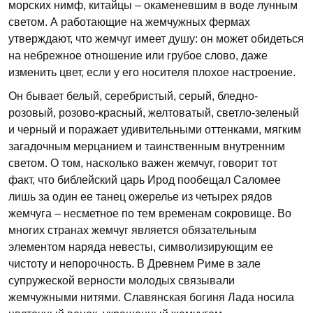
морских нимф, китайцы – окаменевшим в воде лунным
светом. А работающие на жемчужных фермах
утверждают, что жемчуг имеет душу: он может обидеться
на небрежное отношение или грубое слово, даже
изменить цвет, если у его носителя плохое настроение.
Он бывает белый, серебристый, серый, бледно-
розовый, розово-красный, желтоватый, светло-зеленый
и черный и поражает удивительными оттенками, мягким
загадочным мерцанием и таинственным внутренним
светом. О том, насколько важен жемчуг, говорит тот
факт, что библейский царь Ирод пообещал Саломее
лишь за один ее танец ожерелье из четырех рядов
жемчуга – несметное по тем временам сокровище. Во
многих странах жемчуг является обязательным
элементом наряда невесты, символизирующим ее
чистоту и непорочность. В Древнем Риме в зале
супружеской верности молодых связывали
жемчужными нитями. Славянская богиня Лада носила