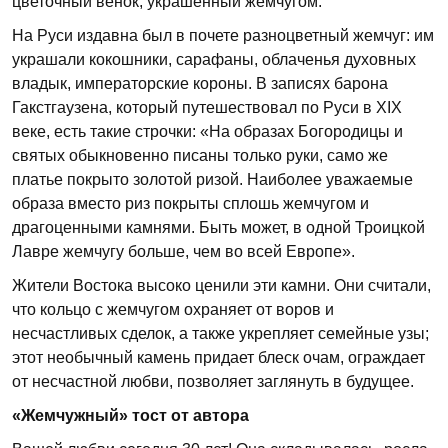
цветочный венок, украшенный жемчугом.
На Руси издавна был в почете разноцветный жемчуг: им
украшали кокошники, сарафаны, облаченья духовных
владык, императорские короны. В записях барона
Гакстгаузена, который путешествовал по Руси в XIX
веке, есть такие строчки: «На образах Богородицы и
святых обыкновенно писаны только руки, само же
платье покрыто золотой ризой. Наиболее уважаемые
образа вместо риз покрыты сплошь жемчугом и
драгоценными камнями. Быть может, в одной Троицкой
Лавре жемчугу больше, чем во всей Европе».
Жители Востока высоко ценили эти камни. Они считали,
что кольцо с жемчугом охраняет от воров и
несчастливых сделок, а также укрепляет семейные узы;
этот необычный камень придает блеск очам, ограждает
от несчастной любви, позволяет заглянуть в будущее.
«Жемчужный» тост от автора