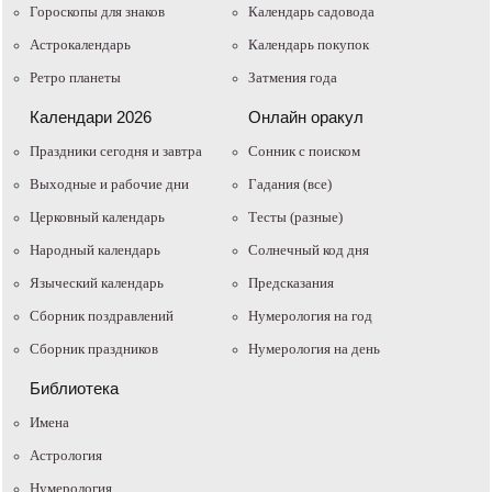
Гороскопы для знаков
Календарь садовода
Астрокалендарь
Календарь покупок
Ретро планеты
Затмения года
Календари 2026
Онлайн оракул
Праздники сегодня и завтра
Cонник с поиском
Выходные и рабочие дни
Гадания (все)
Церковный календарь
Тесты (разные)
Народный календарь
Солнечный код дня
Языческий календарь
Предсказания
Сборник поздравлений
Нумерология на год
Сборник праздников
Нумерология на день
Библиотека
Имена
Астрология
Нумерология