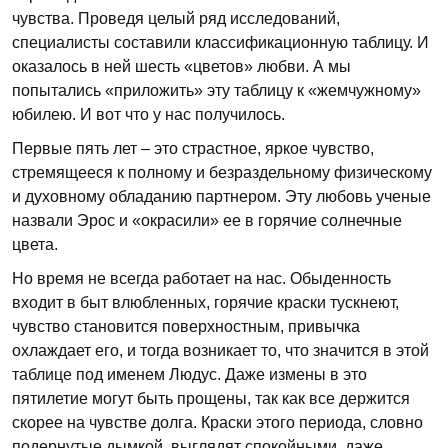
чувства. Проведя целый ряд исследований,
специалисты составили классификационную таблицу. И
оказалось в ней шесть «цветов» любви. А мы
попытались «приложить» эту таблицу к «жемчужному»
юбилею. И вот что у нас получилось.
Первые пять лет – это страстное, яркое чувство,
стремящееся к полному и безраздельному физическому
и духовному обладанию партнером. Эту любовь ученые
назвали Эрос и «окрасили» ее в горячие солнечные
цвета.
Но время не всегда работает на нас. Обыденность
входит в быт влюбленных, горячие краски тускнеют,
чувство становится поверхностным, привычка
охлаждает его, и тогда возникает то, что значится в этой
таблице под именем Людус. Даже измены в это
пятилетие могут быть прощены, так как все держится
скорее на чувстве долга. Краски этого периода, словно
подернутые дымкой, выглядят спокойными, даже