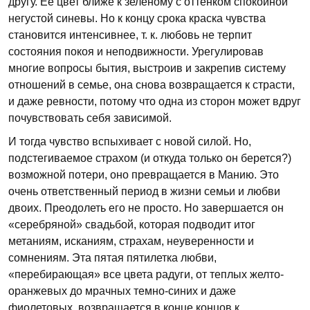
другу. Ее цвет ближе к зеленому с оттенком спокойной
негустой синевы. Но к концу срока краска чувства
становится интенсивнее, т. к. любовь не терпит
состояния покоя и неподвижности. Урегулировав
многие вопросы бытия, выстроив и закрепив систему
отношений в семье, она снова возвращается к страсти,
и даже ревности, потому что одна из сторон может вдруг
почувствовать себя зависимой.
И тогда чувство вспыхивает с новой силой. Но,
подстегиваемое страхом (и откуда только он берется?)
возможной потери, оно превращается в Манию. Это
очень ответственный период в жизни семьи и любви
двоих. Преодолеть его не просто. Но завершается он
«серебряной» свадьбой, которая подводит итог
метаниям, исканиям, страхам, неуверенности и
сомнениям. Эта пятая пятилетка любви,
«перебирающая» все цвета радуги, от теплых желто-
оранжевых до мрачных темно-синих и даже
фиолетовых, возвращается в конце концов к