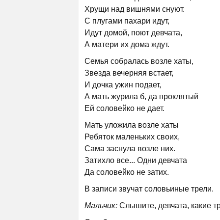
Хрущи над вишнями снуют.
С плугами пахари идут,
Идут домой, поют девчата,
А матери их дома ждут.
Семья собралась возле хаты,
Звезда вечерняя встает,
И дочка ужин подает,
А мать журила б, да проклятый
Ей соловейко не дает.
Мать уложила возле хаты
Ребяток маленьких своих,
Сама заснула возле них.
Затихло все... Одни девчата
Да соловейко не затих.
В записи звучат соловьиные трели.
Мальчик:
Слышите, девчата, какие т