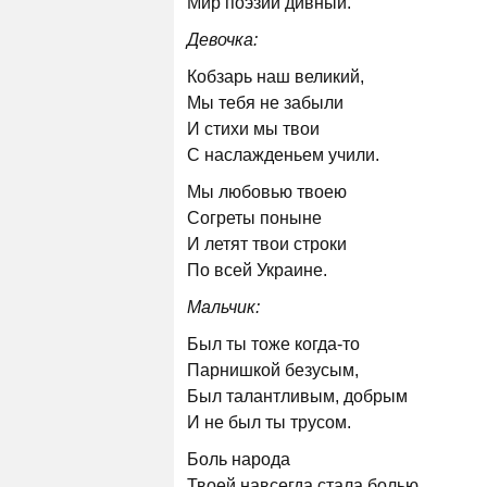
Мир поэзии дивный.
Девочка:
Кобзарь наш великий,
Мы тебя не забыли
И стихи мы твои
С наслажденьем учили.
Мы любовью твоею
Согреты поныне
И летят твои строки
По всей Украине.
Мальчик:
Был ты тоже когда-то
Парнишкой безусым,
Был талантливым, добрым
И не был ты трусом.
Боль народа
Твоей навсегда стала болью