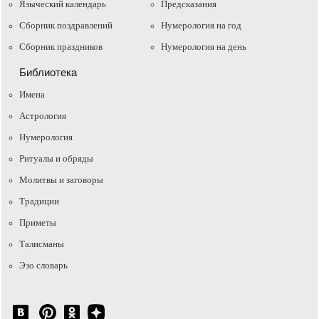
Языческий календарь
Предсказания
Сборник поздравлений
Нумерология на год
Сборник праздников
Нумерология на день
Библиотека
Имена
Астрология
Нумерология
Ритуалы и обряды
Молитвы и заговоры
Традиции
Приметы
Талисманы
Эзо словарь