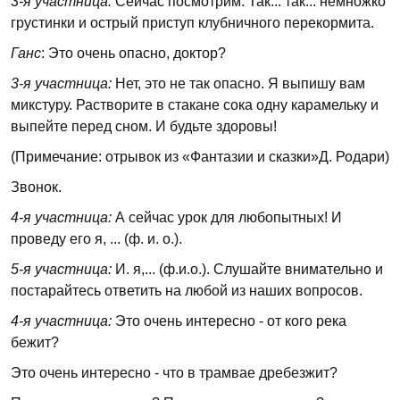
3-я участница:
Сейчас посмотрим. Так... так... немножко
грустинки и острый приступ клубничного перекормита.
Ганс
: Это очень опасно, доктор?
3-я участница:
Нет, это не так опасно. Я выпишу вам
микстуру. Растворите в стакане сока одну карамельку и
выпейте перед сном. И будьте здоровы!
(Примечание: отрывок из «Фантазии и сказки»Д. Родари)
Звонок.
4-я участница:
А сейчас урок для любопытных! И
проведу его я, ... (ф. и. о.).
5-я участница:
И. я,... (ф.и.о.). Слушайте внимательно и
постарайтесь ответить на любой из наших вопросов.
4-я участница:
Это очень интересно - от кого река
бежит?
Это очень интересно - что в трамвае дребезжит?