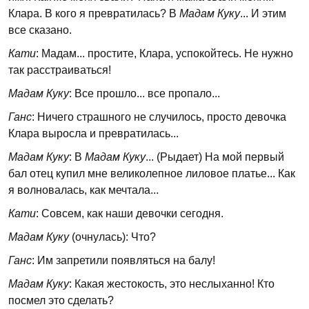
Клара. В кого я превратилась? В
Мадам Куку
... И этим
все сказано.
Кати
: Мадам... простите, Клара, успокойтесь. Не нужно
так расстраиваться!
Мадам Куку
: Все прошло... все пропало...
Ганс
: Ничего страшного не случилось, просто девочка
Клара выросла и превратилась...
Мадам Куку
: В
Мадам Куку
... (Рыдает) На мой первый
бал отец купил мне великолепное лиловое платье... Как
я волновалась, как мечтала...
Кати
: Совсем, как наши девочки сегодня.
Мадам Куку
(очнулась): Что?
Ганс
: Им запретили появляться на балу!
Мадам Куку
: Какая жестокость, это неслыханно! Кто
посмел это сделать?