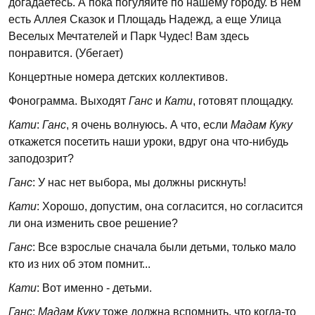
догадаетесь. А пока погуляйте по нашему городу. В нем
есть Аллея Сказок и Площадь Надежд, а еще Улица
Веселых Мечтателей и Парк Чудес! Вам здесь
понравится. (Убегает)
Концертные номера детских коллективов.
Фонограмма. Выходят
Ганс
и
Кати
, готовят площадку.
Кати
:
Ганс
, я очень волнуюсь. А что, если
Мадам Куку
откажется посетить наши уроки, вдруг она что-нибудь
заподозрит?
Ганс
: У нас нет выбора, мы должны рискнуть!
Кати
: Хорошо, допустим, она согласится, но согласится
ли она изменить свое решение?
Ганс
: Все взрослые сначала были детьми, только мало
кто из них об этом помнит...
Кати
: Вот именно - детьми.
Ганс
:
Мадам Куку
тоже должна вспомнить, что когда-то