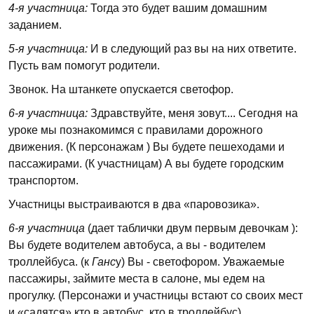
4-я участница:
Тогда это будет вашим домашним
заданием.
5-я участница:
И в следующий раз вы на них ответите.
Пусть вам помогут родители.
Звонок. На штанкете опускается светофор.
6-я участница:
Здравствуйте, меня зовут.... Сегодня на
уроке мы познакомимся с правилами дорожного
движения. (К персонажам ) Вы будете пешеходами и
пассажирами. (К участницам) А вы будете городским
транспортом.
Участницы выстраиваются в два «паровозика».
6-я участница
(дает таблички двум первым девочкам ):
Вы будете водителем автобуса, а вы - водителем
троллейбуса. (к
Ганс
у) Вы - светофором. Уважаемые
пассажиры, займите места в салоне, мы едем на
прогулку. (Персонажи и участницы встают со своих мест
и «садятся» кто в автобус, кто в троллейбус)