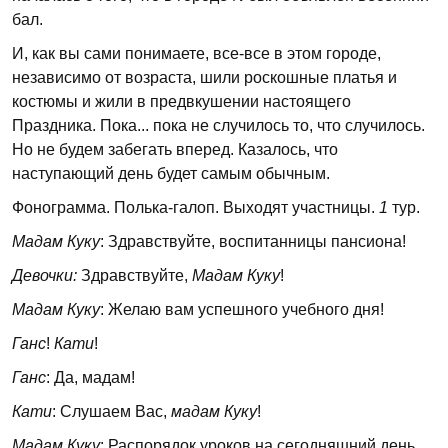
бал.
И, как вы сами понимаете, все-все в этом городе,
независимо от возраста, шили роскошные платья и
костюмы и жили в предвкушении настоящего
Праздника. Пока... пока не случилось то, что случилось.
Но не будем забегать вперед. Казалось, что
наступающий день будет самым обычным.
Фонограмма. Полька-галоп. Выходят участницы.
1
тур.
Мадам Куку
: Здравствуйте, воспитанницы пансиона!
Девочки:
Здравствуйте,
Мадам Куку
!
Мадам Куку
: Желаю вам успешного учебного дня!
Ганс
!
Кати
!
Ганс
: Да, мадам!
Кати
: Слушаем Вас,
мадам Куку
!
Мадам Куку
: Распорядок уроков на сегодняшний день