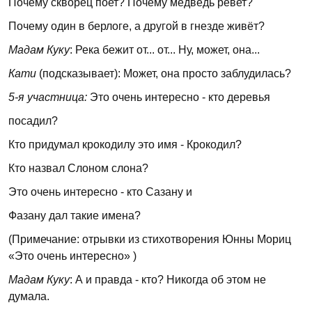
Почему скворец поет? Почему медведь ревет?
Почему один в берлоге, а другой в гнезде живёт?
Мадам Куку
: Река бежит от... от... Ну, может, она...
Кати
(подсказывает): Может, она просто заблудилась?
5-я участница:
Это очень интересно - кто деревья
посадил?
Кто придумал крокодилу это имя - Крокодил?
Кто назвал Слоном слона?
Это очень интересно - кто Сазану и
Фазану дал такие имена?
(Примечание: отрывки из стихотворения Юнны Мориц
«Это очень интересно» )
Мадам Куку
: А и правда - кто? Никогда об этом не
думала.