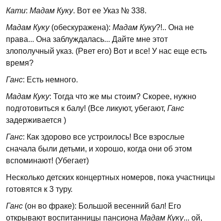
Кати
:
Мадам Куку
. Вот ее Указ № 338.
Мадам Куку
(обескуражена):
Мадам Куку
?!.. Она не
права... Она заблуждалась... Дайте мне этот
злополучный указ. (Рвет его) Вот и все! У нас еще есть
время?
Ганс
: Есть немного.
Мадам Куку
: Тогда что же мы стоим? Скорее, нужно
подготовиться к балу! (Все ликуют, убегают,
Ганс
задерживается )
Ганс
: Как здорово все устроилось! Все взрослые
сначала были детьми, и хорошо, когда они об этом
вспоминают! (Убегает)
Несколько детских концертных номеров, пока участницы
готовятся к 3 туру.
Ганс
(он во фраке): Большой весенний бал! Его
открывают воспитанницы пансиона
Мадам Куку
... ой,