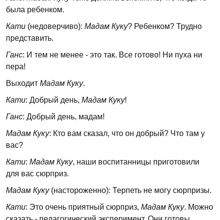
была ребенком.
Кати
(недоверчиво):
Мадам Куку
? Ребенком? Трудно
представить.
Ганс
: И тем не менее - это так. Все готово! Ни пуха ни
пера!
Выходит
Мадам Куку
.
Кати
: Добрый день,
Мадам Куку
!
Ганс
: Добрый день, мадам!
Мадам Куку
: Кто вам сказал, что он добрый? Что там у
вас?
Кати
:
Мадам Куку
, наши воспитанницы приготовили
для вас сюрприз.
Мадам Куку
(настороженно): Терпеть не могу сюрпризы.
Кати
: Это очень приятный сюрприз,
Мадам Куку
. Можно
сказать - педагогический эксперимент. Они готовы