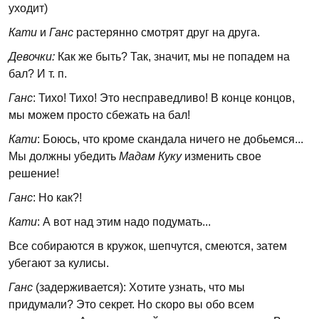
уходит)
Кати
и
Ганс
растерянно смотрят друг на друга.
Девочки:
Как же быть? Так, значит, мы не попадем на
бал? И т. п.
Ганс
: Тихо! Тихо! Это несправедливо! В конце концов,
мы можем просто сбежать на бал!
Кати
: Боюсь, что кроме скандала ничего не добьемся...
Мы должны убедить
Мадам Куку
изменить свое
решение!
Ганс
: Но как?!
Кати
: А вот над этим надо подумать...
Все собираются в кружок, шепчутся, смеются, затем
убегают за кулисы.
Ганс
(задерживается): Хотите узнать, что мы
придумали? Это секрет. Но скоро вы обо всем