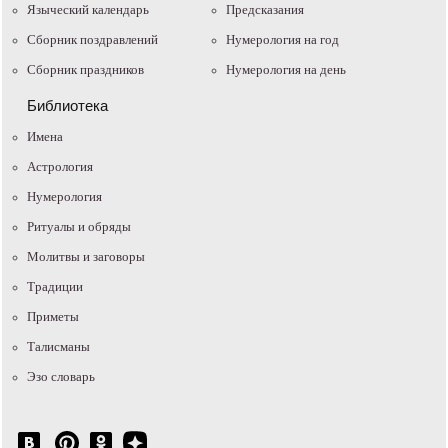
Языческий календарь
Предсказания
Сборник поздравлений
Нумерология на год
Сборник праздников
Нумерология на день
Библиотека
Имена
Астрология
Нумерология
Ритуалы и обряды
Молитвы и заговоры
Традиции
Приметы
Талисманы
Эзо словарь