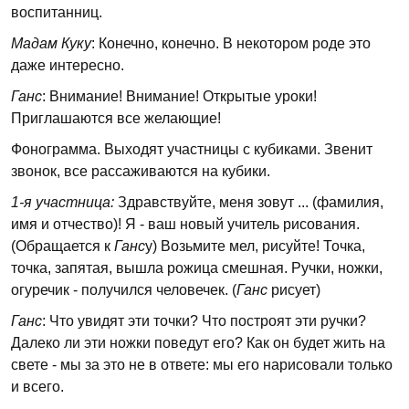
воспитанниц.
Мадам Куку
: Конечно, конечно. В некотором роде это
даже интересно.
Ганс
: Внимание! Внимание! Открытые уроки!
Приглашаются все желающие!
Фонограмма. Выходят участницы с кубиками. Звенит
звонок, все рассаживаются на кубики.
1-я участница:
Здравствуйте, меня зовут ... (фамилия,
имя и отчество)! Я - ваш новый учитель рисования.
(Обращается к
Ганс
у) Возьмите мел, рисуйте! Точка,
точка, запятая, вышла рожица смешная. Ручки, ножки,
огуречик - получился человечек. (
Ганс
рисует)
Ганс
: Что увидят эти точки? Что построят эти ручки?
Далеко ли эти ножки поведут его? Как он будет жить на
свете - мы за это не в ответе: мы его нарисовали только
и всего.