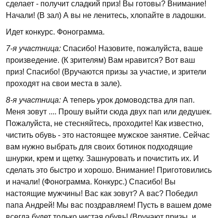
сделает - получит сладкий приз! Вы готовы? Внимание!
Начали! (В зал) А вы не ленитесь, хлопайте в ладошки.
Идет конкурс. Фонограмма.
7-я участница:
Спасибо! Назовите, пожалуйста, ваше
произведение. (К зрителям) Вам нравится? Вот ваш
приз! Спасибо! (Вручаются призы за участие, и зрители
проходят на свои места в зале).
8-я участница:
А теперь урок домоводства для пап.
Меня зовут .... Прошу выйти сюда двух пап или дедушек.
Пожалуйста, не стесняйтесь, проходите! Как известно,
чистить обувь - это настоящее мужское занятие. Сейчас
вам нужно выбрать для своих ботинок подходящие
шнурки, крем и щетку. Зашнуровать и почистить их. И
сделать это быстро и хорошо. Внимание! Приготовились
и начали! (Фонограмма. Конкурс.) Спасибо! Вы
настоящие мужчины! Вас как зовут? А вас? Победил
папа Андрей! Мы вас поздравляем! Пусть в вашем доме
всегда будет только чистая обувь! (Вручают призы, и