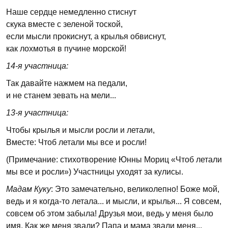
Наше сердце немедленно стиснут
скука вместе с зеленой тоской,
если мысли прокиснут, а крылья обвиснут,
как лохмотья в пучине морской!
14-я участница:
Так давайте нажмем на педали,
и не станем зевать на мели...
13-я участница:
Чтобы крылья и мысли росли и летали,
Вместе: Чтоб летали мы все и росли!
(Примечание: стихотворение Юнны Мориц «Чтоб летали
мы все и росли») Участницы уходят за кулисы.
Мадам Куку
: Это замечательно, великолепно! Боже мой,
ведь и я когда-то летала... и мысли, и крылья... Я совсем,
совсем об этом забыла! Друзья мои, ведь у меня было
имя. Как же меня звали? Папа и мама звали меня...