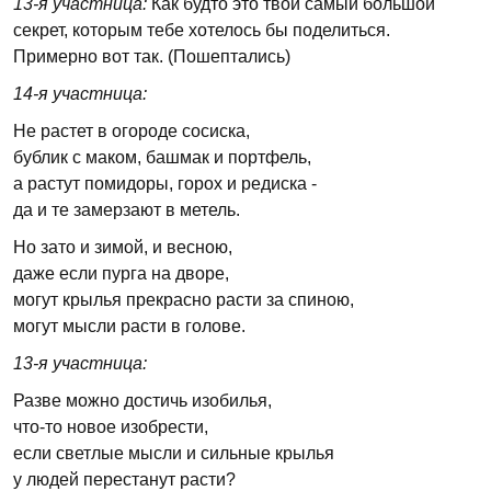
13-я участница:
Как будто это твой самый большой
секрет, которым тебе хотелось бы поделиться.
Примерно вот так. (Пошептались)
14-я участница:
Не растет в огороде сосиска,
бублик с маком, башмак и портфель,
а растут помидоры, горох и редиска -
да и те замерзают в метель.
Но зато и зимой, и весною,
даже если пурга на дворе,
могут крылья прекрасно расти за спиною,
могут мысли расти в голове.
13-я участница:
Разве можно достичь изобилья,
что-то новое изобрести,
если светлые мысли и сильные крылья
у людей перестанут расти?