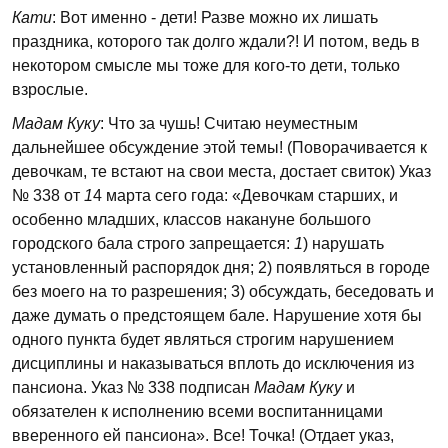
Кати
: Вот именно - дети! Разве можно их лишать
праздника, которого так долго ждали?! И потом, ведь в
некотором смысле мы тоже для кого-то дети, только
взрослые.
Мадам Куку
: Что за чушь! Считаю неуместным
дальнейшее обсуждение этой темы! (Поворачивается к
девочкам, те встают на свои места, достает свиток) Указ
№ 338 от
1
4 марта сего года: «Девочкам старших, и
особенно младших, классов накануне большого
городского бала строго запрещается:
1
) нарушать
установленный распорядок дня; 2) появляться в городе
без моего на то разрешения; 3) обсуждать, беседовать и
даже думать о предстоящем бале. Нарушение хотя бы
одного пункта будет являться строгим нарушением
дисциплины и наказываться вплоть до исключения из
пансиона. Указ № 338 подписан
Мадам Куку
и
обязателен к исполнению всеми воспитанницами
вверенного ей пансиона». Все! Точка! (Отдает указ,