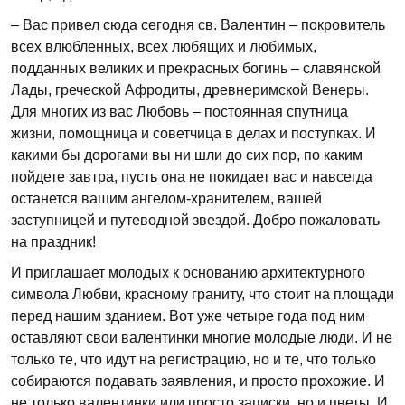
– Вас привел сюда сегодня св. Валентин – покровитель
всех влюбленных, всех любящих и любимых,
подданных великих и прекрасных богинь – славянской
Лады, греческой Афродиты, древнеримской Венеры.
Для многих из вас Любовь – постоянная спутница
жизни, помощница и советчица в делах и поступках. И
какими бы дорогами вы ни шли до сих пор, по каким
пойдете завтра, пусть она не покидает вас и навсегда
останется вашим ангелом-хранителем, вашей
заступницей и путеводной звездой. Добро пожаловать
на праздник!
И приглашает молодых к основанию архитектурного
символа Любви, красному граниту, что стоит на площади
перед нашим зданием. Вот уже четыре года под ним
оставляют свои валентинки многие молодые люди. И не
только те, что идут на регистрацию, но и те, что только
собираются подавать заявления, и просто прохожие. И
не только валентинки или просто записки, но и цветы. И