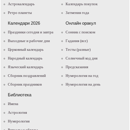
Астрокалендарь
Календарь покупок
Ретро планеты
Затмения года
Календари 2026
Онлайн оракул
Праздники сегодня и завтра
Cонник с поиском
Выходные и рабочие дни
Гадания (все)
Церковный календарь
Тесты (разные)
Народный календарь
Солнечный код дня
Языческий календарь
Предсказания
Сборник поздравлений
Нумерология на год
Сборник праздников
Нумерология на день
Библиотека
Имена
Астрология
Нумерология
Ритуалы и обряды