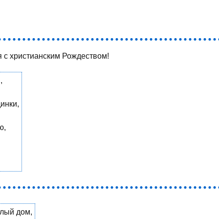
 с христианским Рождеством!
,
инки,
ю,
тлый дом,