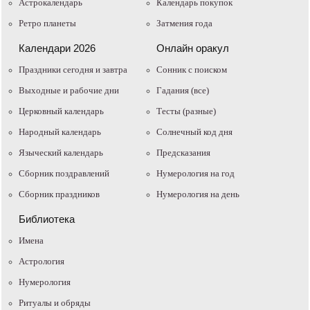
Астрокалендарь
Календарь покупок
Ретро планеты
Затмения года
Календари 2026
Онлайн оракул
Праздники сегодня и завтра
Cонник с поиском
Выходные и рабочие дни
Гадания (все)
Церковный календарь
Тесты (разные)
Народный календарь
Солнечный код дня
Языческий календарь
Предсказания
Сборник поздравлений
Нумерология на год
Сборник праздников
Нумерология на день
Библиотека
Имена
Астрология
Нумерология
Ритуалы и обряды