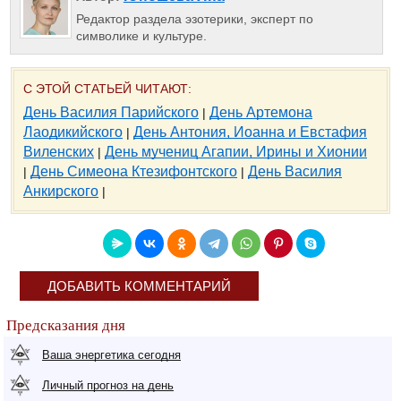
Редактор раздела эзотерики, эксперт по
символике и культуре.
С ЭТОЙ СТАТЬЕЙ ЧИТАЮТ:
День Василия Парийского
День Артемона
|
Лаодикийского
День Антония, Иоанна и Евстафия
|
Виленских
День мучениц Агапии, Ирины и Хионии
|
День Симеона Ктезифонтского
День Василия
|
|
Анкирского
|
ДОБАВИТЬ КОММЕНТАРИЙ
Предсказания дня
Ваша энергетика сегодня
Личный прогноз на день