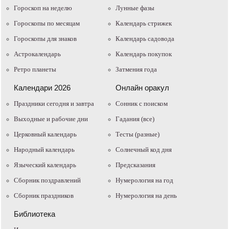
Гороскоп на неделю
Лунные фазы
Гороскопы по месяцам
Календарь стрижек
Гороскопы для знаков
Календарь садовода
Астрокалендарь
Календарь покупок
Ретро планеты
Затмения года
Календари 2026
Онлайн оракул
Праздники сегодня и завтра
Cонник с поиском
Выходные и рабочие дни
Гадания (все)
Церковный календарь
Тесты (разные)
Народный календарь
Солнечный код дня
Языческий календарь
Предсказания
Сборник поздравлений
Нумерология на год
Сборник праздников
Нумерология на день
Библиотека