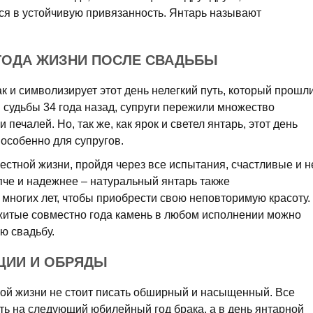
я в устойчивую привязанность. Янтарь называют
 ГОДА ЖИЗНИ ПОСЛЕ СВАДЬБЫ
ак и символизирует этот день нелегкий путь, который прошл
 судьбы 34 года назад, супруги пережили множество
и печалей. Но, так же, как ярок и светел янтарь, этот день
особенно для супругов.
естной жизни, пройдя через все испытания, счастливые и н
пче и надежнее – натуральный янтарь также
многих лет, чтобы приобрести свою неповторимую красоту.
итые совместно года камень в любом исполнении можно
ю свадьбу.
ЦИИ И ОБРЯДЫ
ой жизни не стоит писать обширный и насыщенный. Все
ь на следующий юбилейный год брака, а в день янтарной