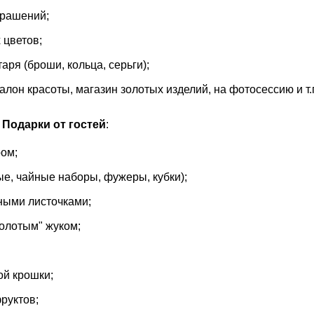
крашений;
 цветов;
аря (броши, кольца, серьги);
алон красоты, магазин золотых изделий, на фотосессию и т.
а
Подарки от гостей
:
ром;
е, чайные наборы, фужеры, кубки);
ными листочками;
золотым" жуком;
ой крошки;
руктов;