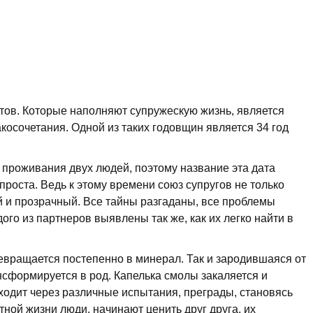
ов. Которые наполняют супружескую жизнь, является
осочетания. Одной из таких годовщин является 34 год
 проживания двух людей, поэтому название эта дата
проста. Ведь к этому времени союз супругов не только
й и прозрачный. Все тайны разгаданы, все проблемы
ого из партнеров выявлены так же, как их легко найти в
евращается постепенно в минерал. Так и зародившаяся от
нсформируется в род. Капелька смолы закаляется и
ходит через различные испытания, преграды, становясь
ной жизни люди, начинают ценить друг друга, их