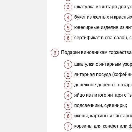
шкатулка из янтаря для у
букет из желтых и красных
ювелирные изделия из янт
сертификат в спа-салон, с
Подарки виновникам торжеств
шкатулки с янтарным узо
янтарная посуда (кофейны
денежное дерево с янтар
яйцо из литого янтаря с "
подсвечники, сувениры;
иконы, картины из янтарн
корзины для конфет или ф