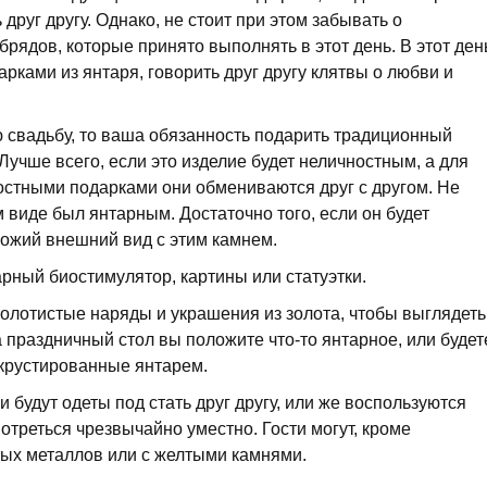
друг другу. Однако, не стоит при этом забывать о
рядов, которые принято выполнять в этот день. В этот ден
рками из янтаря, говорить друг другу клятвы о любви и
ю свадьбу, то ваша обязанность подарить традиционный
Лучше всего, если это изделие будет неличностным, а для
ностными подарками они обмениваются друг с другом. Не
м виде был янтарным. Достаточно того, если он будет
хожий внешний вид с этим камнем.
рный биостимулятор, картины или статуэтки.
золотистые наряды и украшения из золота, чтобы выглядеть
 праздничный стол вы положите что-то янтарное, или будет
крустированные янтарем.
и будут одеты под стать друг другу, или же воспользуются
треться чрезвычайно уместно. Гости могут, кроме
тых металлов или с желтыми камнями.