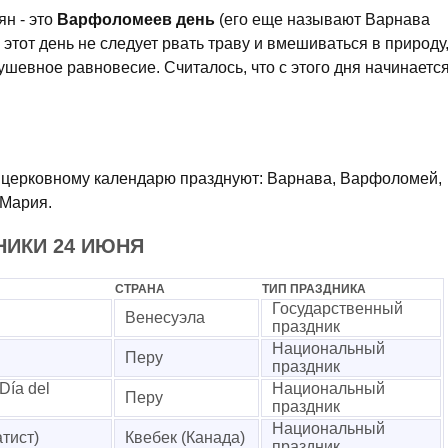
ян - это
Варфоломеев день
(его еще называют Варнава
 этот день не следует рвать траву и вмешиваться в природу
ушевное равновесие. Считалось, что с этого дня начинаетс
о церковному календарю празднуют: Варнава, Варфоломей,
 Мария.
ИКИ 24 ИЮНЯ
СТРАНА
ТИП ПРАЗДНИКА
Государственный
Венесуэла
праздник
Национальный
Перу
праздник
Día del
Национальный
Перу
праздник
Национальный
тист)
Квебек (Канада)
праздник