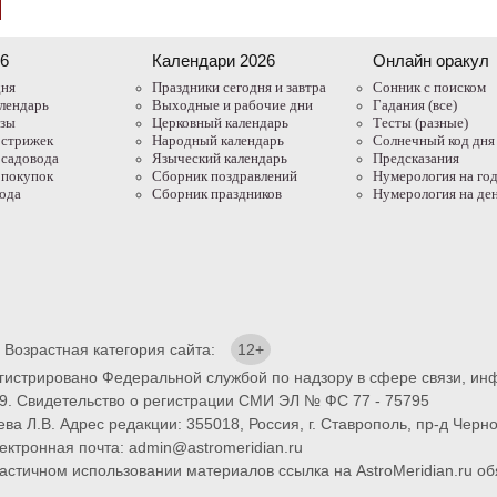
26
Календари 2026
Онлайн оракул
дня
Праздники сегодня и завтра
Cонник с поиском
лендарь
Выходные и рабочие дни
Гадания (все)
азы
Церковный календарь
Тесты (разные)
 стрижек
Народный календарь
Солнечный код дня
 садовода
Языческий календарь
Предсказания
 покупок
Сборник поздравлений
Нумерология на го
года
Сборник праздников
Нумерология на де
. Возрастная категория сайта:
12+
егистрировано Федеральной службой по надзору в сфере связи, и
9. Свидетельство о регистрации СМИ ЭЛ № ФС 77 - 75795
ва Л.В. Адрес редакции: 355018, Россия, г. Ставрополь, пр-д Черно
ектронная почта: admin@astromeridian.ru
тичном использовании материалов ссылка на AstroMeridian.ru обя