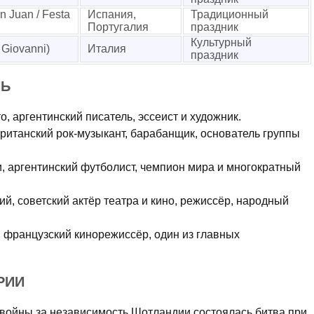
 Juan / Festa
Испания,
Традиционный
Португалия
праздник
Культурный
 Giovanni)
Италия
праздник
НЬ
о, аргентинский писатель, эссеист и художник.
британский рок-музыкант, барабанщик, основатель группы
и, аргентинский футболист, чемпион мира и многократный
ий, советский актёр театра и кино, режиссёр, народный
, французский кинорежиссёр, один из главных
.
РИИ
й войны за независимость Шотландии состоялась битва при