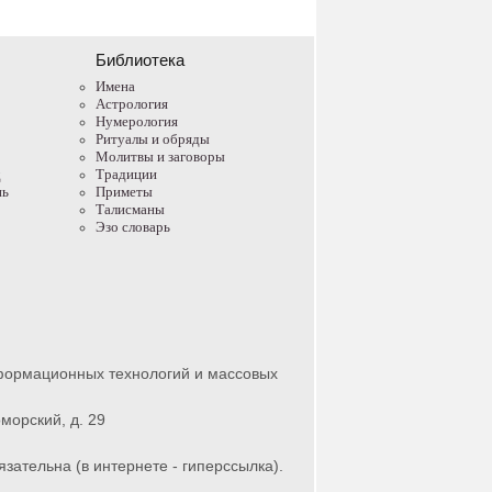
Библиотека
Имена
Астрология
Нумерология
Ритуалы и обряды
Молитвы и заговоры
д
Традиции
нь
Приметы
Талисманы
Эзо словарь
нформационных технологий и массовых
морский, д. 29
зательна (в интернете - гиперссылка).