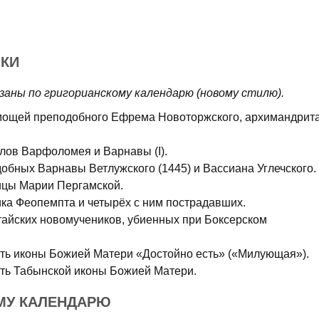
КИ
заны по григорианскому календарю (новому стилю).
 мощей преподобного Ефрема Новоторжского, архимандрит
олов Варфоломея и Варнавы (I).
добных Варнавы Ветлужского (1445) и Вассиана Углечского.
ицы Марии Пергамской.
ика Феопемпта и четырёх с ним пострадавших.
итайских новомучеников, убиенных при Боксерском
сть иконы Божией Матери «Достойно есть» («Милующая»).
сть Табынской иконы Божией Матери.
МУ КАЛЕНДАРЮ