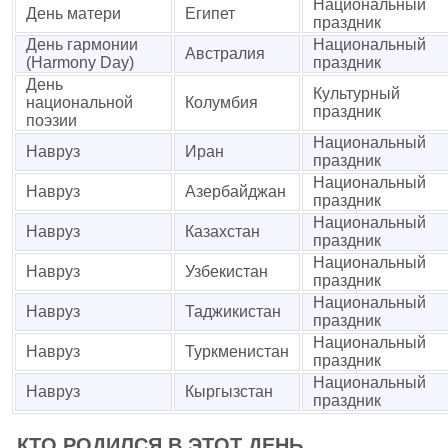
Национальный
День матери
Египет
праздник
День гармонии
Национальный
Австралия
(Harmony Day)
праздник
День
Культурный
национальной
Колумбия
праздник
поэзии
Национальный
Навруз
Иран
праздник
Национальный
Навруз
Азербайджан
праздник
Национальный
Навруз
Казахстан
праздник
Национальный
Навруз
Узбекистан
праздник
Национальный
Навруз
Таджикистан
праздник
Национальный
Навруз
Туркменистан
праздник
Национальный
Навруз
Кыргызстан
праздник
КТО РОДИЛСЯ В ЭТОТ ДЕНЬ