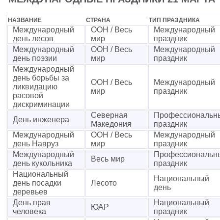
НАЗВАНИЕ
СТРАНА
ТИП ПРАЗДНИКА
Международный
ООН / Весь
Международный
день лесов
мир
праздник
Международный
ООН / Весь
Международный
день поэзии
мир
праздник
Международный
день борьбы за
ООН / Весь
Международный
ликвидацию
мир
праздник
расовой
дискриминации
Северная
Профессиональн
День инженера
Македония
праздник
Международный
ООН / Весь
Международный
день Навруз
мир
праздник
Международный
Профессиональн
Весь мир
день кукольника
праздник
Национальный
Национальный
день посадки
Лесото
день
деревьев
День прав
Национальный
ЮАР
человека
праздник