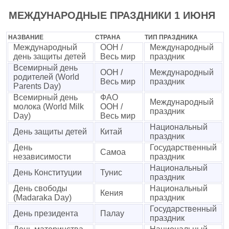
МЕЖДУНАРОДНЫЕ ПРАЗДНИКИ 1 ИЮНЯ
НАЗВАНИЕ
СТРАНА
ТИП ПРАЗДНИКА
Международный
ООН /
Международный
день защиты детей
Весь мир
праздник
Всемирный день
ООН /
Международный
родителей (World
Весь мир
праздник
Parents Day)
Всемирный день
ФАО
Международный
молока (World Milk
ООН /
праздник
Day)
Весь мир
Национальный
День защиты детей
Китай
праздник
День
Государственный
Самоа
независимости
праздник
Национальный
День Конституции
Тунис
праздник
День свободы
Национальный
Кения
(Madaraka Day)
праздник
Государственный
День президента
Палау
праздник