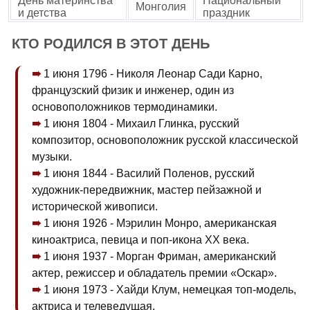
День материнства
Национальный
Монголия
и детства
праздник
КТО РОДИЛСЯ В ЭТОТ ДЕНЬ
1 июня 1796 - Николя Леонар Сади Карно,
французский физик и инженер, один из
основоположников термодинамики.
1 июня 1804 - Михаил Глинка, русский
композитор, основоположник русской классической
музыки.
1 июня 1844 - Василий Поленов, русский
художник-передвижник, мастер пейзажной и
исторической живописи.
1 июня 1926 - Мэрилин Монро, американская
киноактриса, певица и поп-икона XX века.
1 июня 1937 - Морган Фриман, американский
актер, режиссер и обладатель премии «Оскар».
1 июня 1973 - Хайди Клум, немецкая топ-модель,
актриса и телеведущая.