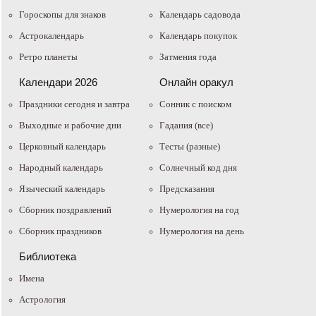
Гороскопы для знаков
Календарь садовода
Астрокалендарь
Календарь покупок
Ретро планеты
Затмения года
Календари 2026
Онлайн оракул
Праздники сегодня и завтра
Cонник с поиском
Выходные и рабочие дни
Гадания (все)
Церковный календарь
Тесты (разные)
Народный календарь
Солнечный код дня
Языческий календарь
Предсказания
Сборник поздравлений
Нумерология на год
Сборник праздников
Нумерология на день
Библиотека
Имена
Астрология