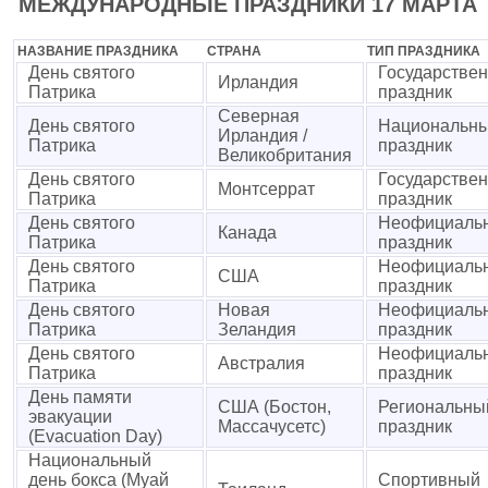
МЕЖДУНАРОДНЫЕ ПРАЗДНИКИ 17 МАРТА
НАЗВАНИЕ ПРАЗДНИКА
СТРАНА
ТИП ПРАЗДНИКА
День святого
Государстве
Ирландия
Патрика
праздник
Северная
День святого
Национальн
Ирландия /
Патрика
праздник
Великобритания
День святого
Государстве
Монтсеррат
Патрика
праздник
День святого
Неофициаль
Канада
Патрика
праздник
День святого
Неофициаль
США
Патрика
праздник
День святого
Новая
Неофициаль
Патрика
Зеландия
праздник
День святого
Неофициаль
Австралия
Патрика
праздник
День памяти
США (Бостон,
Региональны
эвакуации
Массачусетс)
праздник
(Evacuation Day)
Национальный
день бокса (Муай
Спортивный