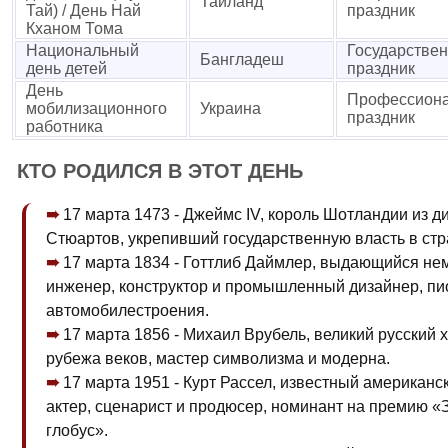
Таиланд
Тай) / День Най
праздник
Кханом Тома
Национальный
Государстве
Бангладеш
день детей
праздник
День
Профессион
мобилизационного
Украина
праздник
работника
КТО РОДИЛСЯ В ЭТОТ ДЕНЬ
17 марта 1473 - Джеймс IV, король Шотландии из д
Стюартов, укрепивший государственную власть в стр
17 марта 1834 - Готтлиб Даймлер, выдающийся не
инженер, конструктор и промышленный дизайнер, пи
автомобилестроения.
17 марта 1856 - Михаил Врубель, великий русский 
рубежа веков, мастер символизма и модерна.
17 марта 1951 - Курт Рассел, известный американс
актер, сценарист и продюсер, номинант на премию «
глобус».