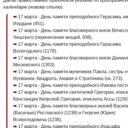
Даты православных праздников указаны по григорианск
календарю (новому стилю).
17 марта - День памяти преподобного Герасима, и
Иордане (451).
17 марта - День памяти благоверного князя Вячес
Чешского (перенесение мощей, 938).
17 марта - День памяти преподобного Герасима
Вологодского (1178).
17 марта - День памяти благоверного князя Дании
Московского (1303).
17 марта - День памяти мучеников Павла, сестры е
Иулиании, Квадрата, Акакия и Стратоника (ок. 273).
17 марта - День памяти преподобного Иакова постни
17 марта - День памяти святителей Григория, епис
Констанции Кипрской; Григория, епископа Ассы (1150)
17 марта - День памяти благоверных князей Васил
(Василько) Ростовского (1238) и Георгия (Юрия)
Всеволодовича (1238).
17 марта - День памяти преподобного Иоасафа